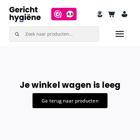
Skip
to
content
Search
for:
Je winkel wagen is leeg
Ga terug naar producten