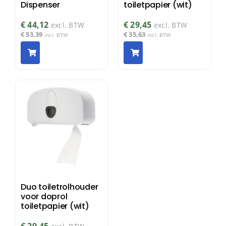
Dispenser
toiletpapier (wit)
€
44,12
€
29,45
excl. BTW
excl. BTW
€
53,39
€
35,63
incl. BTW
incl. BTW
Duo toiletrolhouder
voor doprol
toiletpapier (wit)
€
29,45