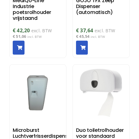
MediQo-Line
GOJO TFX Zeep
Industrie
Dispenser
poetsrolhouder
(automatisch)
vrijstaand
€
42,20
€
37,64
excl. BTW
excl. BTW
€
51,06
€
45,54
incl. BTW
incl. BTW
Microburst
Duo toiletrolhouder
Luchtverfrisserdispenser
voor standaard