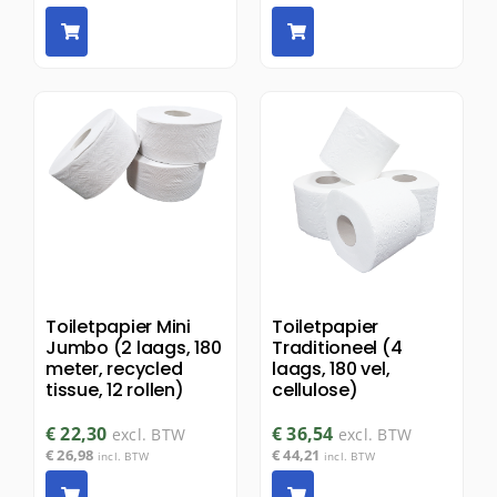
Toiletpapier Mini
Toiletpapier
Jumbo (2 laags, 180
Traditioneel (4
meter, recycled
laags, 180 vel,
tissue, 12 rollen)
cellulose)
€
22,30
€
36,54
excl. BTW
excl. BTW
€
26,98
€
44,21
incl. BTW
incl. BTW