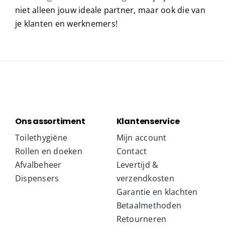
voor op de deuren
,
baby verschoontafels
,
haardrogers
en
handendrogers
. Wij zijn dan ook
niet alleen jouw ideale partner, maar ook die van
je klanten en werknemers!
Ons assortiment
Klantenservice
Toilethygiëne
Mijn account
Rollen en doeken
Contact
Afvalbeheer
Levertijd &
Dispensers
verzendkosten
Garantie en klachten
Betaalmethoden