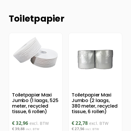
Toiletpapier
Toiletpapier Maxi
Toiletpapier Maxi
Jumbo (1 laags, 525
Jumbo (2 laags,
meter, recycled
380 meter, recycled
tissue, 6 rollen)
tissue, 6 rollen)
€
32,96
€
22,78
excl. BTW
excl. BTW
€
39,88
€
27,56
incl. BTW
incl. BTW