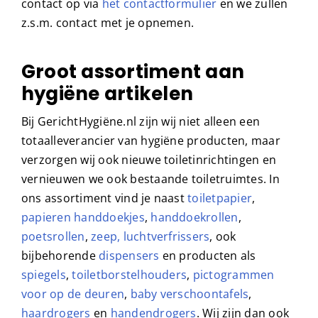
wat we voor jou kunnen betekenen? Neem dan
contact op via
het contactformulier
en we zullen
z.s.m. contact met je opnemen.
Groot assortiment aan
hygiëne artikelen
Bij GerichtHygiëne.nl zijn wij niet alleen een
totaalleverancier van hygiëne producten, maar
verzorgen wij ook nieuwe toiletinrichtingen en
vernieuwen we ook bestaande toiletruimtes. In
ons assortiment vind je naast
toiletpapier
,
papieren handdoekjes
,
handdoekrollen
,
poetsrollen
,
zeep,
luchtverfrissers
, ook
bijbehorende
dispensers
en producten als
spiegels
,
toiletborstelhouders
,
pictogrammen