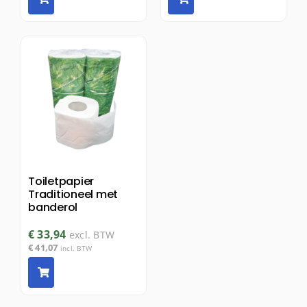
Toiletpapier
Traditioneel met
banderol
€
33,94
excl. BTW
€
41,07
incl. BTW