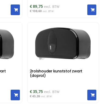
€
89,75
excl. BTW
€
108,60
incl. BTW
art
2rolshouder kunststof zwart
(doprol)
€
35,75
excl. BTW
€
43,26
incl. BTW