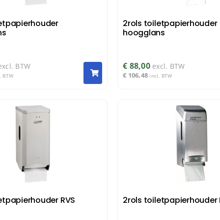
letpapierhouder
2rols toiletpapierhouder
ns
hoogglans
€
88,00
excl. BTW
excl. BTW
€
106,48
l. BTW
incl. BTW
letpapierhouder RVS
2rols toiletpapierhouder