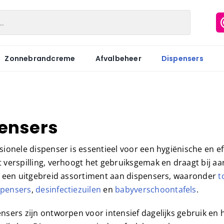
Zonnebrandcreme
Afvalbeheer
Dispensers
ensers
Matic
Industriepapier
Hygiënezakj
Motion
Onderzoeksbankrollen
Maandverb
sionele dispenser is essentieel voor een hygiënische en eff
Centerfeed
Keukenrol
Tampons
 verspilling, verhoogt het gebruiksgemak en draagt bij aan
e een uitgebreid assortiment aan dispensers, waaronder
t
Coreless
Servetten
Hygiënebak
pensers
,
desinfectiezuilen
en
babyverschoontafels
.
Keukenrol
Tissues
Hygiënebak 
nsers zijn ontworpen voor intensief dagelijks gebruik en h
Hygienezak