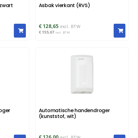
 zwart
Asbak vierkant (RVS)
€
128,65
excl. BTW
€
155,67
incl. BTW
oger
Automatische handendroger
(kunststof, wit)
€
126,00
excl. BTW