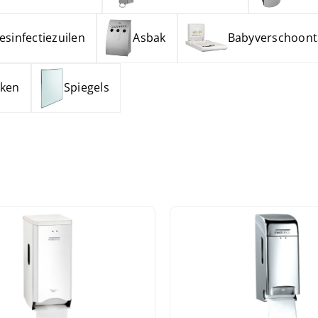
esinfectiezuilen
Asbak
Babyverschoont
aken
Spiegels