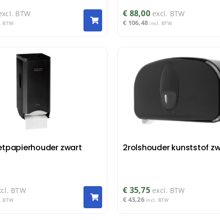
€
88,00
excl. BTW
excl. BTW
€
106,48
l. BTW
incl. BTW
letpapierhouder zwart
2rolshouder kunststof zw
€
35,75
xcl. BTW
excl. BTW
€
43,26
l. BTW
incl. BTW