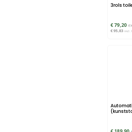
3rols toi
1 mini jumborol van max. Ø
(1)
240 mm
€
79,20
e
€
95,83
incl.
1 mini poetsrol van max. Ø
(1)
130 mm x H 200 mm
1 mini poetsrol van max. Ø
(1)
140 mm
1 mini poetsrol van max. Ø
(2)
144 mm
Automat
(kunstst
1 mini poetsrol van max. Ø
(1)
150 mm
€
189,90