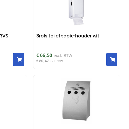
 RVS
3rols toiletpapierhouder wit
€
66,50
excl. BTW
€
80,47
incl. BTW