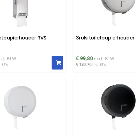
letpapierhouder RVS
3rols toiletpapierhouder
€
99,80
xcl. BTW
excl. BTW
€
120,76
l. BTW
incl. BTW