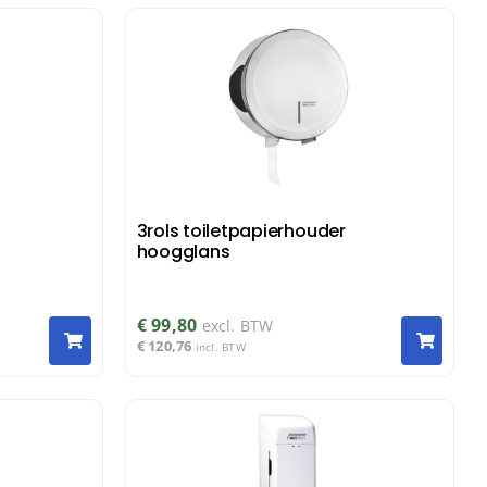
3rols toiletpapierhouder
hoogglans
€
99,80
excl. BTW
€
120,76
incl. BTW