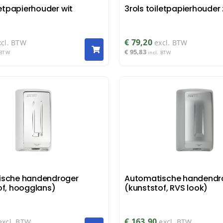
letpapierhouder wit
3rols toiletpapierhouder
€
79,20
xcl. BTW
excl. BTW
€
95,83
 BTW
incl. BTW
ische handendroger
Automatische handendr
of, hoogglans)
(kunststof, RVS look)
€
163,90
excl. BTW
excl. BTW