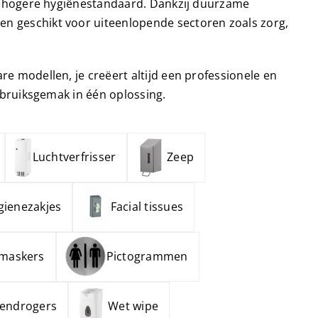
een hogere hygiënestandaard. Dankzij duurzame
Haardrogers
nd- &
n geschikt voor uiteenlopende sectoren zoals zorg,
ensers
Handendrogers
Handgrepen
e modellen, je creëert altijd een professionele en
gebruiksgemak in één oplossing.
Luchtverfrisser
Zeep
gienezakjes
Facial tissues
maskers
Pictogrammen
endrogers
Wet wipe