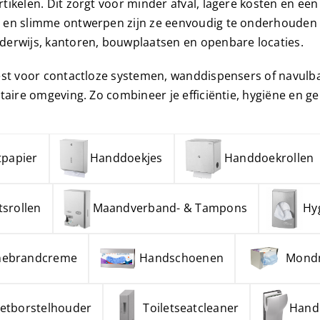
rtikelen. Dit zorgt voor minder afval, lagere kosten en 
Maandverba
 en slimme ontwerpen zijn ze eenvoudig te onderhouden e
Tampondisp
derwijs, kantoren, bouwplaatsen en openbare locaties.
iest voor contactloze systemen, wanddispensers of navulbar
nitaire omgeving. Zo combineer je efficiëntie, hygiëne en 
tpapier
Handdoekjes
Handdoekrollen
tsrollen
Maandverband- & Tampons
Hy
nebrandcreme
Handschoenen
Mond
letborstelhouder
Toiletseatcleaner
Hand