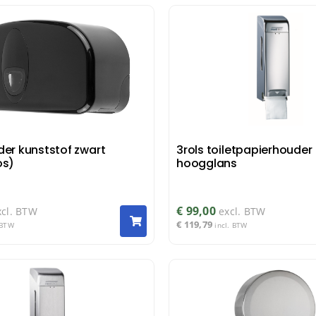
der kunststof zwart
3rols toiletpapierhouder
os)
hoogglans
€
99,00
xcl. BTW
excl. BTW
€
119,79
 BTW
incl. BTW