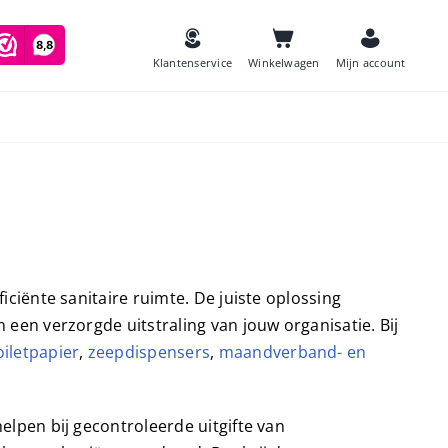
Klantenservice
Winkelwagen
Mijn account
es
Zeep
and
iciënte sanitaire ruimte. De juiste oplossing
Luchtverfrissers
 een verzorgde uitstraling van jouw organisatie. Bij
Urinoirmatten
oiletpapier
,
zeepdispensers
,
maandverband- en
Toiletborstels
navulling
Babyverschoontafels
elpen bij gecontroleerde uitgifte van
jes houder