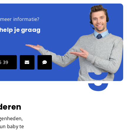
e meer informatie?
 help je graag
6 39
deren
egenheden,
hun baby te