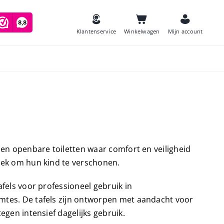
Klantenservice
Winkelwagen
Mijn account
es
Zeep
and
 en openbare toiletten waar comfort en veiligheid
Luchtverfrissers
lek om hun kind te verschonen.
Urinoirmatten
fels voor professioneel gebruik in
Toiletborstels
navulling
mtes. De tafels zijn ontworpen met aandacht voor
Babyverschoontafels
gen intensief dagelijks gebruik.
jes houder