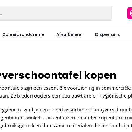
Zonnebrandcreme
Afvalbeheer
Dispensers
verschoontafel kopen
Matic
Industriepapier
Hygiënezakj
Motion
Onderzoeksbankrollen
Maandverb
oontafels zijn een essentiële voorziening in commerciële
Centerfeed
Keukenrol
Tampons
taan. Ze bieden ouders een betrouwbare en hygiënische p
Coreless
Servetten
Hygiënebak
thygiene.nl vind je een breed assortiment babyverschoonta
Keukenrol
Tissues
Hygiënebak 
genheden, winkels, ziekenhuizen en andere openbare rui
, gebruiksgemak en duurzame materialen die bestand zijn te
Hygienezak