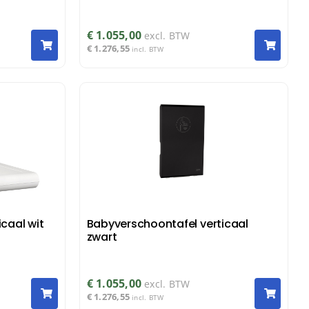
€
1.055,00
excl. BTW
€
1.276,55
incl. BTW
caal wit
Babyverschoontafel verticaal
zwart
€
1.055,00
excl. BTW
€
1.276,55
incl. BTW