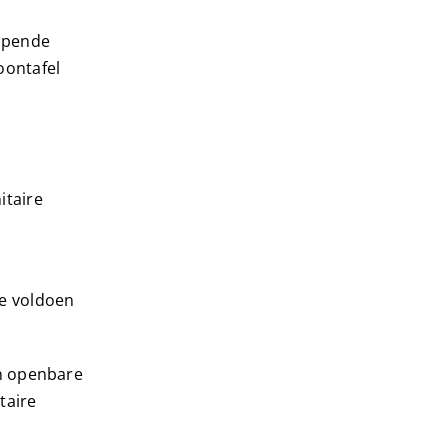
lopende
oontafel
itaire
Ze voldoen
in openbare
taire