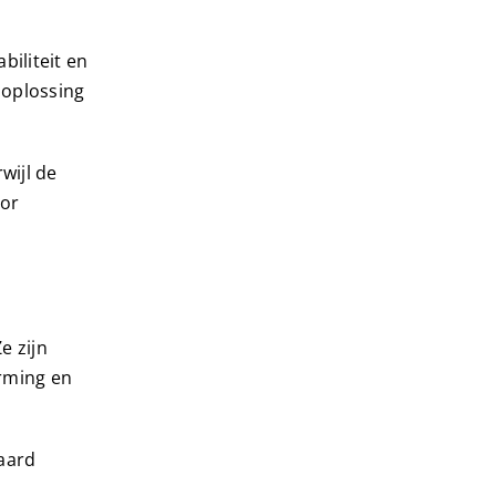
biliteit en
 oplossing
wijl de
oor
e zijn
erming en
aard