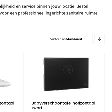
Haardrogers
nd- &
jkheid en service binnen jouw locatie. Bestel
ensers
Handendrogers
 voor een professioneel ingerichte sanitaire ruimte.
Handgrepen
Sorteer op
Standaard sortering
zontaal
Babyverschoontafel horizontaal
zwart