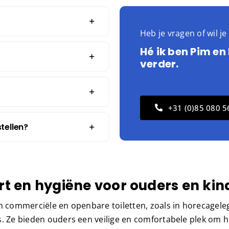
Heb je vragen of wil j
Hé ik ben Pim en
verder.
+31 (0)85 080 5
tellen?
t en hygiëne voor ouders en kin
in commerciële en openbare toiletten, zoals in horecagel
s. Ze bieden ouders een veilige en comfortabele plek om 