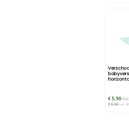
Verschoo
babyvers
horizonta
€
5,50
exc
€
6,66
incl. 