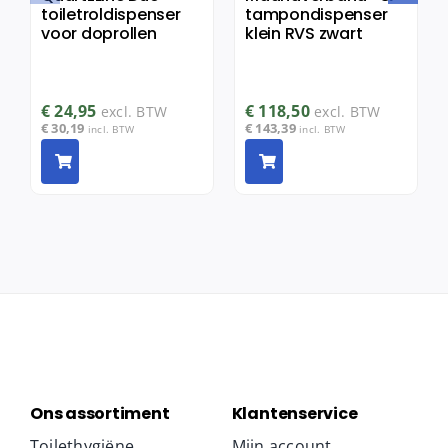
toiletroldispenser
tampondispenser
voor doprollen
klein RVS zwart
€
24,95
€
118,50
excl. BTW
excl. BTW
€
30,19
€
143,39
incl. BTW
incl. BTW
Ons assortiment
Klantenservice
Toilethygiëne
Mijn account