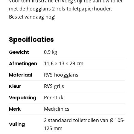
Voorkom frustratie en voeg stijl toe aan uw toilet
met de hoogglans 2-rols toiletpapierhouder.
Bestel vandaag nog!
Specificaties
Gewicht
0,9 kg
Afmetingen
11,6 × 13 × 29 cm
Materiaal
RVS hoogglans
Kleur
RVS grijs
Verpakking
Per stuk
Merk
Mediclinics
2 standaard toiletrollen van Ø 105-
Vulling
125 mm