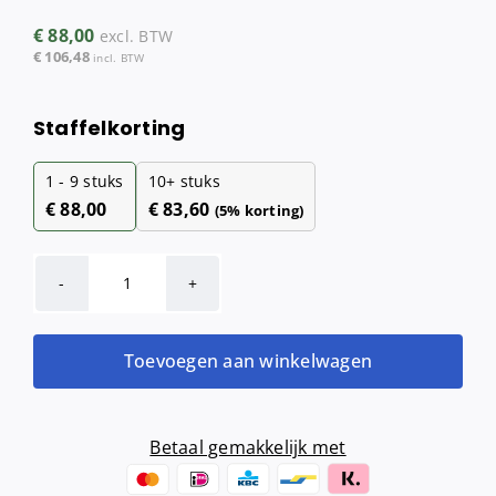
€
88,00
excl. BTW
€
106,48
incl. BTW
Staffelkorting
1 - 9
stuks
10+ stuks
€
88,00
€
83,60
(5% korting)
2rols
toiletpapierhouder
hoogglans
Toevoegen aan winkelwagen
aantal
Betaal gemakkelijk met