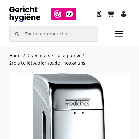
Skip
to
content
Search
for:
Home
Dispensers
Toiletpapier
2rols toiletpapierhouder hoogglans