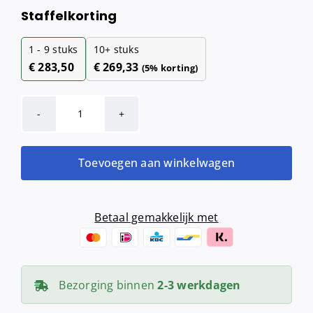
Staffelkorting
1 - 9
stuks
10+ stuks
€
283,50
€
269,33
(5% korting)
Afvalbak
50
liter
Toevoegen aan winkelwagen
(RVS)
aantal
Betaal gemakkelijk met
Bezorging binnen
2-3 werkdagen