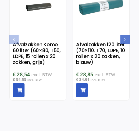
Afvalzakken Komo
Afvalzakken 120 liter
60 liter (60×80, T50,
(70×110, T70, LDPE, 10
LDPE, 15 rollen x 20
rollen x 20 zakken,
zakken, grijs)
blauw)
€
28,54
€
28,85
excl. BTW
excl. BTW
€
34,53
€
34,91
incl. BTW
incl. BTW