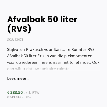
Afvalbak 50 liter
(RVS)
SKU:
13073
Stijlvol en Praktisch voor Sanitaire Ruimtes RVS
Afvalbak 50 liter Er zijn van die piekmomenten
waarop iedereen ineens naar het toilet moet. Ook
dan wilt u dat uw sanitaire ruimte...
Lees meer…
€
283,50
excl. BTW
€
343,04
incl. BTW