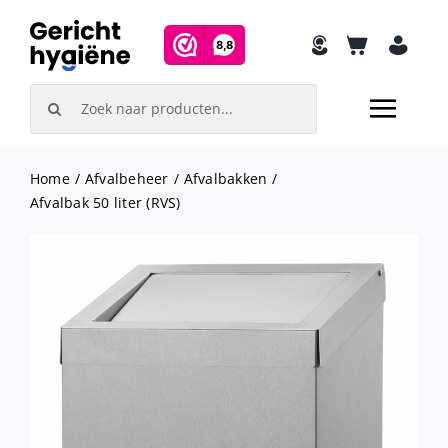
Skip
to
content
Search
for:
Home
Afvalbeheer
Afvalbakken
Afvalbak 50 liter (RVS)