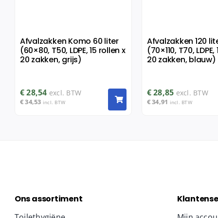
Afvalzakken Komo 60 liter
Afvalzakken 120 lit
(60×80, T50, LDPE, 15 rollen x
(70×110, T70, LDPE, 
20 zakken, grijs)
20 zakken, blauw)
€
28,54
€
28,85
excl. BTW
excl. BTW
€
34,53
€
34,91
incl. BTW
incl. BTW
Ons assortiment
Klantense
Toilethygiëne
Mijn accou