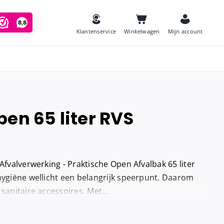
Klantenservice
Winkelwagen
Mijn account
en 65 liter RVS
es
Zeep
and
Luchtverfrissers
 Afvalverwerking - Praktische Open Afvalbak 65 liter
Urinoirmatten
hygiëne wellicht een belangrijk speerpunt. Daarom
sanitaire accessoires. Met...
Toiletborstels
navulling
Babyverschoontafels
jes houder