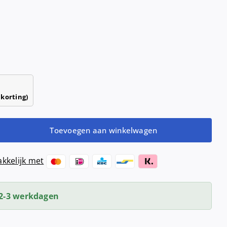
Haardrogers
nd- &
ensers
Handendrogers
Handgrepen
 korting)
Toevoegen aan winkelwagen
kkelijk met
2-3 werkdagen