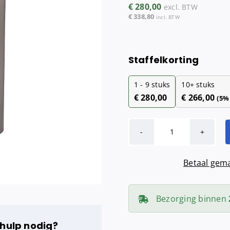
€
280,00
excl. BTW
Maandverba
€
338,80
incl. BTW
Tampondisp
Staffelkorting
1 - 9
stuks
10+ stuks
€
280,00
€
266,00
(5%
Afvalbak
open
Betaal gema
65
liter
RVS
Bezorging binnen
aantal
 hulp nodig?