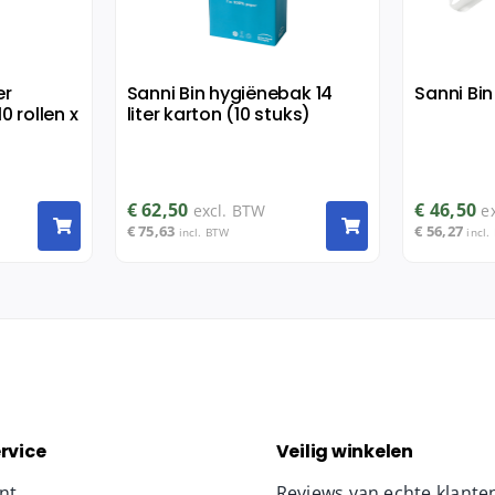
er
Sanni Bin hygiënebak 14
Sanni Bin
10 rollen x
liter karton (10 stuks)
€
62,50
€
46,50
excl. BTW
e
€
75,63
€
56,27
incl. BTW
incl.
rvice
Veilig winkelen
nt
Reviews van echte klante