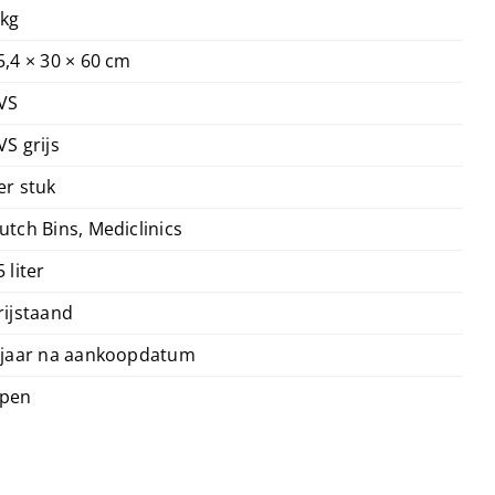
 kg
5,4 × 30 × 60 cm
VS
VS grijs
er stuk
utch Bins, Mediclinics
5 liter
rijstaand
 jaar na aankoopdatum
pen