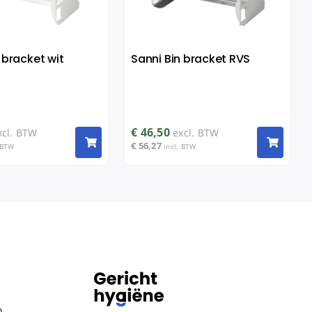
 bracket wit
Sanni Bin bracket RVS
€
46,50
xcl. BTW
excl. BTW
€
56,27
 BTW
incl. BTW
n