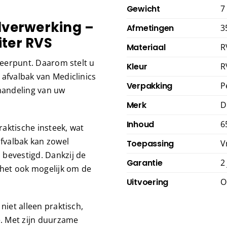
Gewicht
7
alverwerking –
Afmetingen
3
iter RVS
Materiaal
R
speerpunt. Daarom stelt u
Kleur
R
 afvalbak van Mediclinics
Verpakking
P
fhandeling van uw
Merk
D
Inhoud
6
aktische insteek, wat
afvalbak kan zowel
Toepassing
V
 bevestigd. Dankzij de
Garantie
2
 het ook mogelijk om de
Uitvoering
O
niet alleen praktisch,
e. Met zijn duurzame