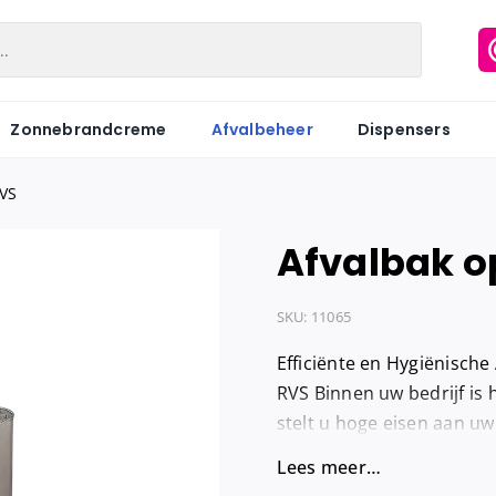
Zonnebrandcreme
Afvalbeheer
Dispensers
RVS
Afvalbak op
Matic
Industriepapier
Hygiënezakj
Motion
Onderzoeksbankrollen
Maandverb
SKU:
11065
Centerfeed
Keukenrol
Tampons
Efficiënte en Hygiënische
Coreless
Servetten
Hygiënebak
RVS Binnen uw bedrijf is 
stelt u hoge eisen aan uw 
Keukenrol
Tissues
Hygiënebak 
Lees meer…
Hygienezak