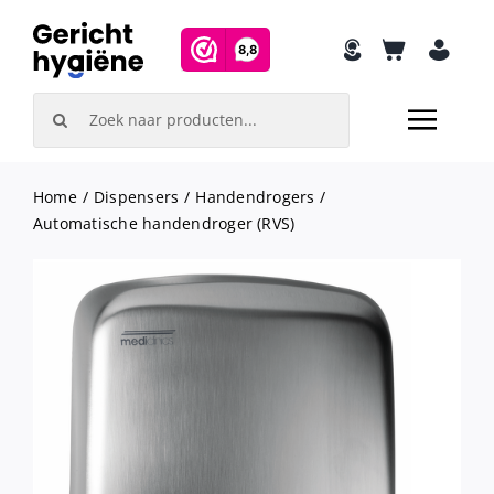
Skip
to
content
Search
for:
Home
Dispensers
Handendrogers
Automatische handendroger (RVS)