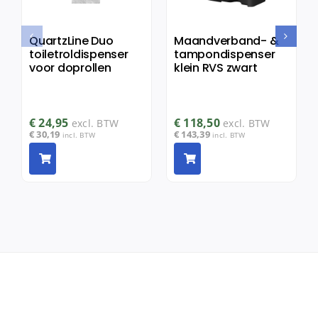
QuartzLine Duo
Maandverband- &
toiletroldispenser
tampondispenser
voor doprollen
klein RVS zwart
€
24,95
€
118,50
excl. BTW
excl. BTW
€
30,19
€
143,39
incl. BTW
incl. BTW