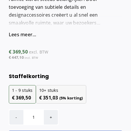
toevoeging van subtiele details en
designaccessoires creëert u al snel een
smaakvolle ruimte, waar uw bezoekers...
Lees meer…
€
369,50
excl. BTW
€
447,10
incl. BTW
Staffelkorting
1 - 9
stuks
10+ stuks
€
369,50
€
351,03
(5% korting)
Automatische
handendroger