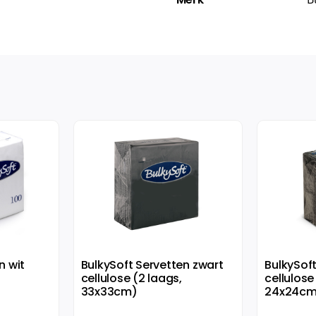
n wit
BulkySoft Servetten zwart
BulkySof
cellulose (2 laags,
cellulose
33x33cm)
24x24cm