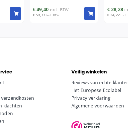
€
49,40
€
28,28
excl. BTW
e
€
59,77
€
34,22
incl. BTW
incl.
rvice
Veilig winkelen
nt
Reviews van echte klante
Het Europese Ecolabel
& verzendkosten
Privacy verklaring
n klachten
Algemene voorwaarden
hoden
en