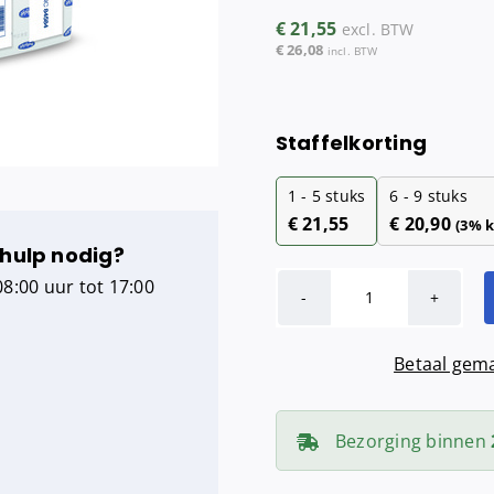
Maandverba
€
21,55
excl. BTW
Tampondisp
€
26,08
incl. BTW
Staffelkorting
1 - 5
stuks
6 - 9 stuks
€
21,55
€
20,90
(3% k
 hulp nodig?
8:00 uur tot 17:00
BulkySoft
Handdoekjes
Betaal gema
Z-
vouw
cellulose
Bezorging binnen
(2
laags)