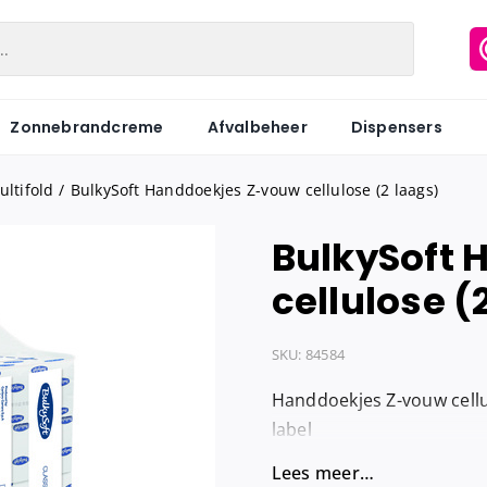
Zonnebrandcreme
Afvalbeheer
Dispensers
ltifold
BulkySoft Handdoekjes Z-vouw cellulose (2 laags)
BulkySoft
Matic
Industriepapier
Hygiënezakj
cellulose (
Motion
Onderzoeksbankrollen
Maandverb
Centerfeed
Keukenrol
Tampons
SKU:
84584
Coreless
Servetten
Hygiënebak
Handdoekjes Z-vouw cellul
Keukenrol
Tissues
Hygiënebak 
label
Hygienezak
Lees meer…