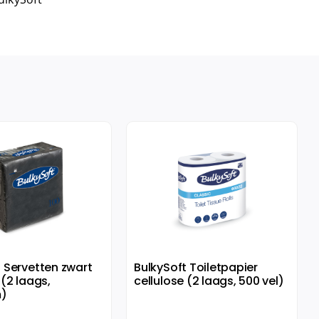
t Servetten zwart
BulkySoft Toiletpapier
 (2 laags,
cellulose (2 laags, 500 vel)
)