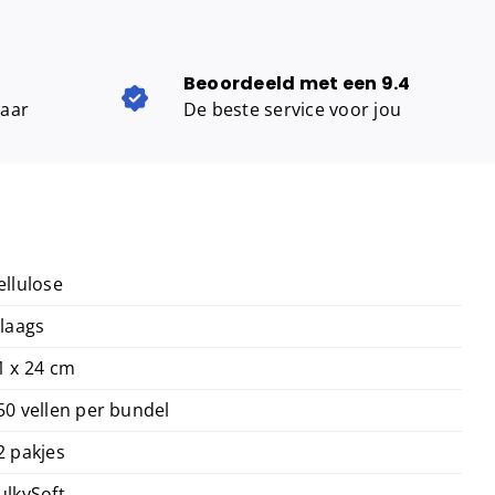
Beoordeeld met een 9.4
baar
De beste service voor jou
ellulose
 laags
1 x 24 cm
50 vellen per bundel
2 pakjes
ulkySoft