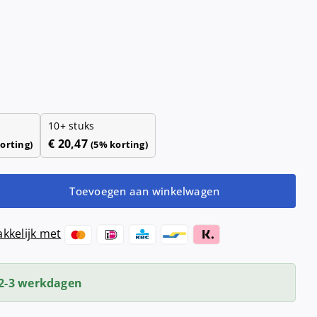
Haardrogers
nd- &
ensers
Handendrogers
Handgrepen
10+ stuks
€
20,47
orting)
(5% korting)
Toevoegen aan winkelwagen
kkelijk met
2-3 werkdagen