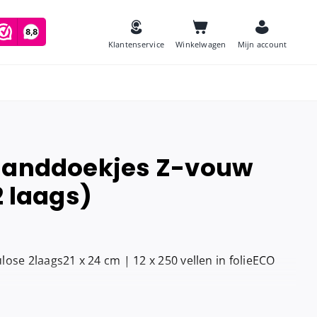
Klantenservice
Winkelwagen
Mijn account
 Handdoekjes Z-vouw
es
2 laags)
Zeep
and
Luchtverfrissers
Urinoirmatten
ose 2laags21 x 24 cm | 12 x 250 vellen in folieECO
Toiletborstels
navulling
Babyverschoontafels
jes houder