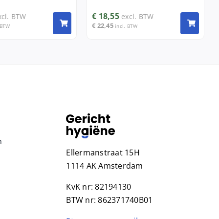
€
18,55
xcl. BTW
excl. BTW
€
22,45
 BTW
incl. BTW
n
Ellermanstraat 15H
1114 AK Amsterdam
KvK nr: 82194130
BTW nr: 862371740B01