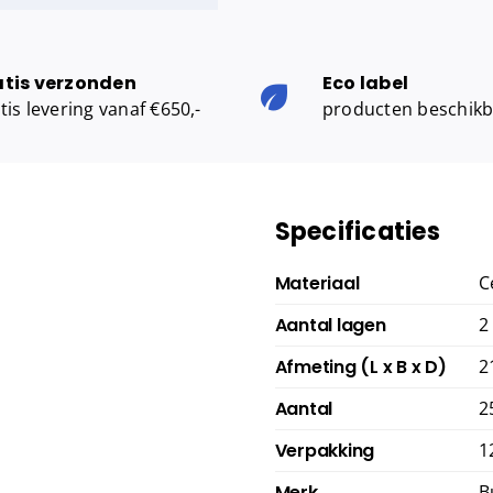
aantal
atis verzonden
Eco label
tis levering vanaf €650,-
producten beschik
Specificaties
Materiaal
C
Aantal lagen
2
Afmeting (L x B x D)
2
Aantal
2
Verpakking
1
Merk
B