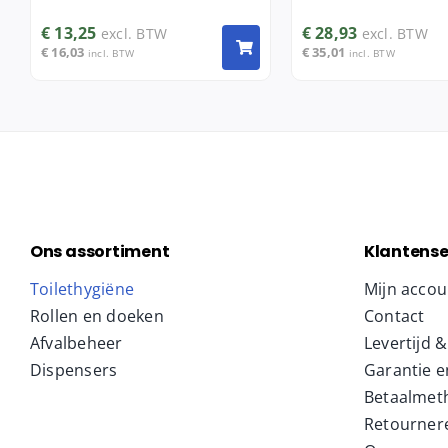
€
13,25
€
28,93
excl. BTW
excl. BTW
€
16,03
€
35,01
incl. BTW
incl. BTW
Ons assortiment
Klantense
Toilethygiëne
Mijn accou
Rollen en doeken
Contact
Afvalbeheer
Levertijd 
Dispensers
Garantie e
Betaalmet
Retourner