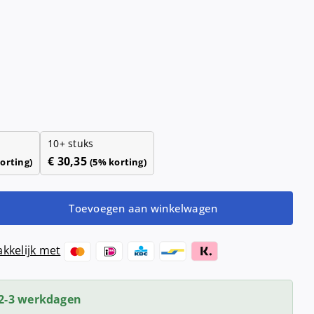
Haardrogers
nd- &
ensers
Handendrogers
Handgrepen
10+ stuks
€
30,35
orting)
(5% korting)
Toevoegen aan winkelwagen
kkelijk met
2-3 werkdagen