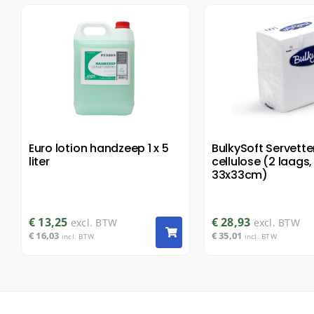
Euro lotion handzeep 1 x 5
BulkySoft Servette
liter
cellulose (2 laags,
33x33cm)
€
13,25
€
28,93
excl. BTW
excl. BTW
€
16,03
€
35,01
incl. BTW
incl. BTW