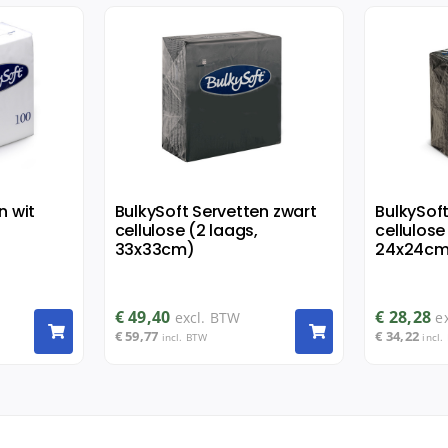
n wit
BulkySoft Servetten zwart
BulkySof
cellulose (2 laags,
cellulose
33x33cm)
24x24cm
€
49,40
€
28,28
excl. BTW
e
€
59,77
€
34,22
incl. BTW
incl.