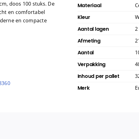
1 cm, doos 100 stuks. De
Materiaal
C
acht en comfortabel
Kleur
W
oderne en compacte
Aantal lagen
2
Afmeting
2
Aantal
1
Verpakking
4
Inhoud per pallet
3
8360
Merk
E