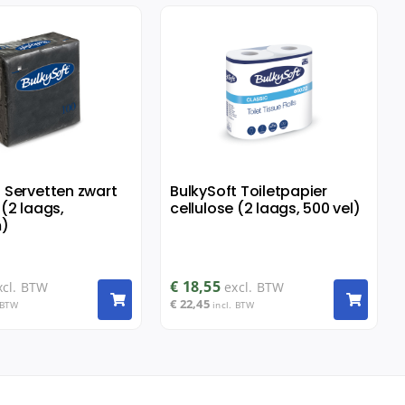
t Servetten zwart
BulkySoft Toiletpapier
 (2 laags,
cellulose (2 laags, 500 vel)
)
€
18,55
xcl. BTW
excl. BTW
€
22,45
 BTW
incl. BTW