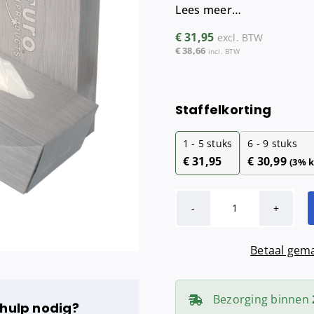
Lees meer…
Maandverba
Tampondisp
€
31,95
excl. BTW
€
38,66
incl. BTW
Staffelkorting
1 - 5
stuks
6 - 9 stuks
€
31,95
€
30,99
(3% k
Euro
Facial
Betaal gema
Tissues
cellulose
(2
Bezorging binnen
 hulp nodig?
laags)