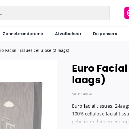
Zonnebrandcreme
Afvalbeheer
Dispensers
ro Facial Tissues cellulose (2 laags)
Euro Facial
Matic
Industriepapier
Hygiënezakj
laags)
Motion
Onderzoeksbankrollen
Maandverb
Centerfeed
Keukenrol
Tampons
SKU:
140040
Coreless
Servetten
Hygiënebak
Euro facial tissues, 2-laa
Keukenrol
Tissues
Hygiënebak 
100% cellulose facial tis
gebruik en bieden een opt
Hygienezak