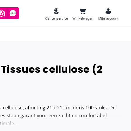
Klantenservice
Winkelwagen
Mijn account
 Tissues cellulose (2
es
Zeep
and
Luchtverfrissers
Urinoirmatten
gs cellulose, afmeting 21 x 21 cm, doos 100 stuks. De
Toiletborstels
navulling
sues staan garant voor een zacht en comfortabel
Babyverschoontafels
imale...
jes houder