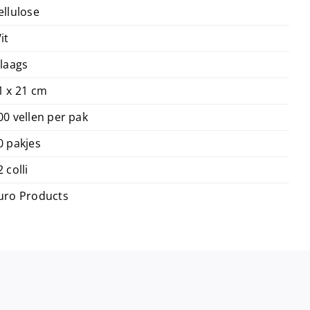
ellulose
it
 laags
1 x 21 cm
00 vellen per pak
0 pakjes
2 colli
uro Products