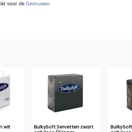
hikt voor de
Gevouwen
n wit
BulkySoft Servetten zwart
BulkySof