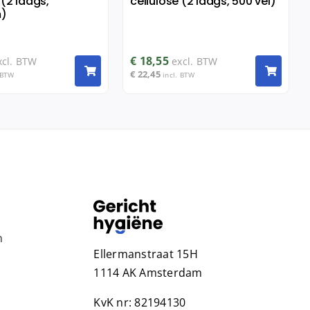
 (2 laags,
cellulose (2 laags, 500 vel)
)
€
18,55
xcl. BTW
excl. BTW
€
22,45
 BTW
incl. BTW
n
Ellermanstraat 15H
1114 AK Amsterdam
KvK nr: 82194130