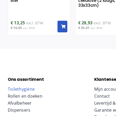
liter
cellulose (2 laags,
33x33cm)
€
13,25
€
28,93
excl. BTW
excl. BTW
€
16,03
€
35,01
incl. BTW
incl. BTW
Ons assortiment
Klantense
Toilethygiëne
Mijn accou
Rollen en doeken
Contact
Afvalbeheer
Levertijd 
Dispensers
Garantie e