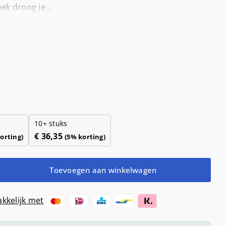
Haardrogers
k droog je...
nd- &
ensers
Handendrogers
Handgrepen
10+ stuks
€
36,35
orting)
(5% korting)
Toevoegen aan winkelwagen
kkelijk met