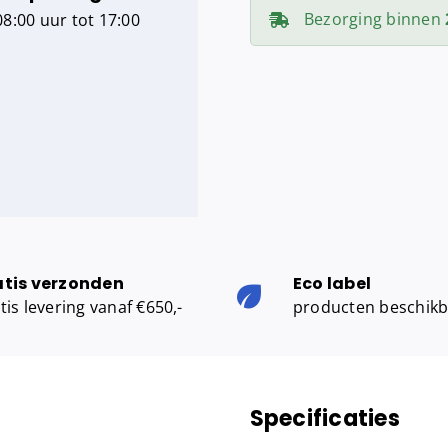
120
Bezorging binnen
8:00 uur tot 17:00
vellen,
wit,
42
x
22
cm,
cellulose)
aantal
atis verzonden
Eco label
tis levering vanaf €650,-
producten beschik
Specificaties