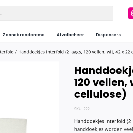
Zonnebrandcreme
Afvalbeheer
Dispensers
terfold
Handdoekjes Interfold (2 laags, 120 vellen, wit, 42 x 22 
Handdoekjes
Matic
Industriepapier
Hygiënezakj
120 vellen, 
Motion
Onderzoeksbankrollen
Maandverb
cellulose)
Centerfeed
Keukenrol
Tampons
Coreless
Servetten
Hygiënebak
SKU:
222
Keukenrol
Tissues
Hygiënebak 
Handdoekjes Interfold (2 l
Hygienezak
handdoekjes worden veel g