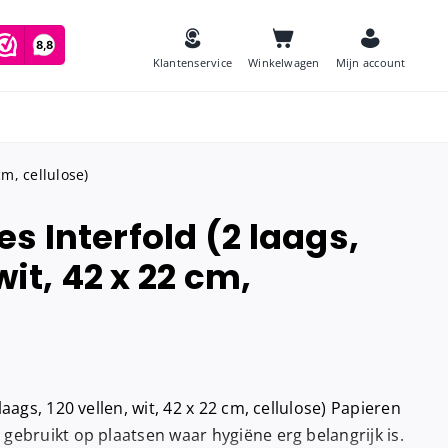
Klantenservice
Winkelwagen
Mijn account
cm, cellulose)
 Interfold (2 laags,
es
wit, 42 x 22 cm,
Zeep
and
Luchtverfrissers
Urinoirmatten
Toiletborstels
navulling
aags, 120 vellen, wit, 42 x 22 cm, cellulose) Papieren
Babyverschoontafels
jes houder
ebruikt op plaatsen waar hygiëne erg belangrijk is.