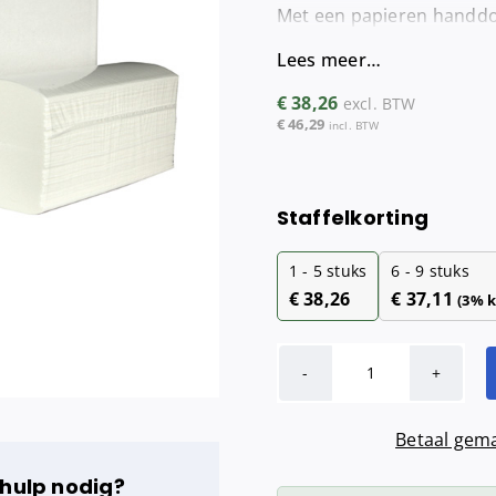
Met een papieren handdoe
Maandverba
Tampondisp
Lees meer…
€
38,26
excl. BTW
€
46,29
incl. BTW
Staffelkorting
1 - 5
stuks
6 - 9 stuks
€
38,26
€
37,11
(3% k
Handdoekjes
Interfold
Betaal gema
(2
laags,
 hulp nodig?