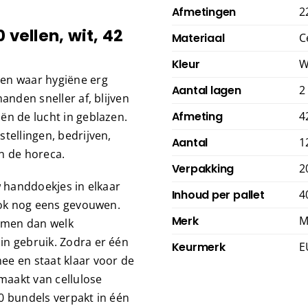
Afmetingen
2
 vellen, wit, 42
Materiaal
C
Kleur
W
sen waar hygiëne erg
Aantal lagen
2
anden sneller af, blijven
Afmeting
4
ën de lucht in geblazen.
tellingen, bedrijven,
Aantal
1
n de horeca.
Verpakking
2
w handdoekjes in elkaar
Inhoud per pallet
4
 ook nog eens gevouwen.
Merk
M
emen dan welk
in gebruik. Zodra er één
Keurmerk
E
ee en staat klaar voor de
emaakt van cellulose
20 bundels verpakt in één