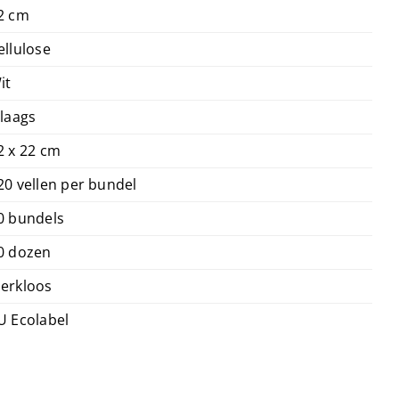
2 cm
ellulose
it
 laags
2 x 22 cm
20 vellen per bundel
0 bundels
0 dozen
erkloos
U Ecolabel