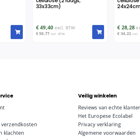
cellulose (2 laags,
cellulose
33x33cm)
24x24cm
€
49,40
€
28,28
excl. BTW
e
€
59,77
€
34,22
incl. BTW
incl.
rvice
Veilig winkelen
nt
Reviews van echte klante
Het Europese Ecolabel
& verzendkosten
Privacy verklaring
n klachten
Algemene voorwaarden