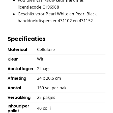
Voorzien van FSC® keurmerk met
licentiecode C196988
Geschikt voor Pearl White en Pearl Black
handdoekdispenser 431102 en 431152
Specificaties
Materiaal
Cellulose
Kleur
Wit
Aantal lagen
2 laags
Afmeting
24 x 20.5 cm
Aantal
150 vel per pak
Verpakking
25 pakjes
Inhoud per
40 colli
pallet