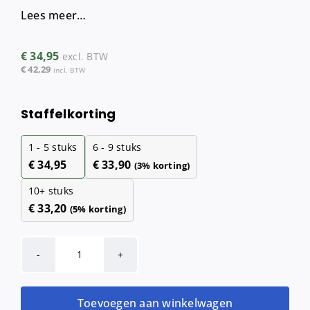
Lees meer…
€
34,95
excl. BTW
€
42,29
incl. BTW
Staffelkorting
1 - 5
stuks
6 - 9 stuks
€
34,95
€
33,90
(3% korting)
10+ stuks
€
33,20
(5% korting)
Euro
Handdoekpapier
Z-
Toevoegen aan winkelwagen