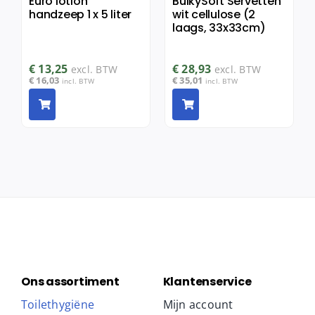
Euro lotion
BulkySoft Servetten
handzeep 1 x 5 liter
wit cellulose (2
laags, 33x33cm)
€
13,25
€
28,93
excl. BTW
excl. BTW
€
16,03
€
35,01
incl. BTW
incl. BTW
Ons assortiment
Klantenservice
Toilethygiëne
Mijn account