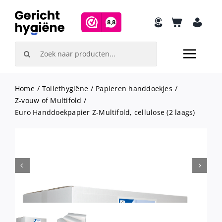
Skip
to
content
Search
for:
Home
Toilethygiëne
Papieren handdoekjes
Z-vouw of Multifold
Euro Handdoekpapier Z-Multifold, cellulose (2 laags)