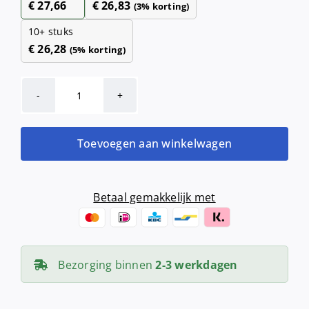
€
27,66
€
26,83
(3% korting)
10+ stuks
€
26,28
(5% korting)
Handdoekrol
Centerfeed
Midi
Toevoegen aan winkelwagen
(2
laags,
blauw,
Betaal gemakkelijk met
20cm
x
150meter,
Bezorging binnen
2-3 werkdagen
cellulose,
6
rollen)