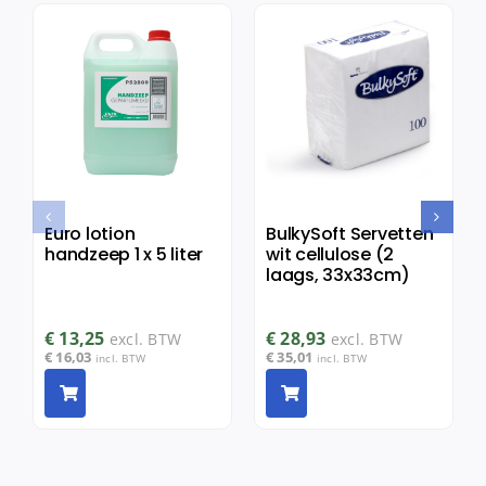
Euro lotion
BulkySoft Servetten
handzeep 1 x 5 liter
wit cellulose (2
laags, 33x33cm)
€
13,25
€
28,93
excl. BTW
excl. BTW
€
16,03
€
35,01
incl. BTW
incl. BTW