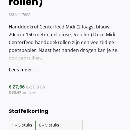
rollen)
SKU:
117602
Handdoekrol Centerfeed Midi (2 laags, blauw,
20cm x 150 meter, cellulose, 6 rollen) Deze Midi
Centerfeed handdoekrollen zijn een veelzijdige
poetspapier. Naast het handen drogen kan je ze
ook gebruiken...
Lees meer…
€
27,66
excl. BTW
€
33,47
incl. BTW
Staffelkorting
1 - 5
stuks
6 - 9 stuks