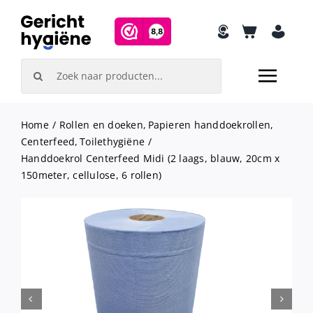
Skip
to
content
Search
for:
Home
Rollen en doeken
Papieren handdoekrollen
Centerfeed
Toilethygiëne
Handdoekrol Centerfeed Midi (2 laags, blauw, 20cm x
150meter, cellulose, 6 rollen)