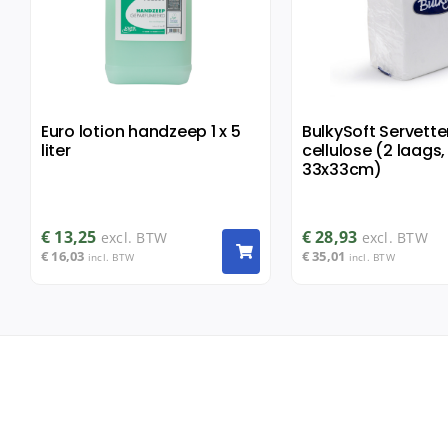
Euro lotion handzeep 1 x 5
BulkySoft Servette
liter
cellulose (2 laags,
33x33cm)
€
13,25
€
28,93
excl. BTW
excl. BTW
€
16,03
€
35,01
incl. BTW
incl. BTW