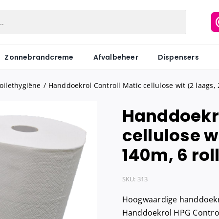
Zonnebrandcreme
Afvalbeheer
Dispensers
oilethygiëne
Handdoekrol Controll Matic cellulose wit (2 laags,
Handdoekro
Matic
Industriepapier
Hygiënezakj
cellulose w
Motion
Onderzoeksbankrollen
Maandverb
140m, 6 rol
Centerfeed
Keukenrol
Tampons
Coreless
Servetten
Hygiënebak
SKU:
313
Keukenrol
Tissues
Hygiënebak 
Hoogwaardige handdoekr
Hygienezak
Handdoekrol HPG Controll