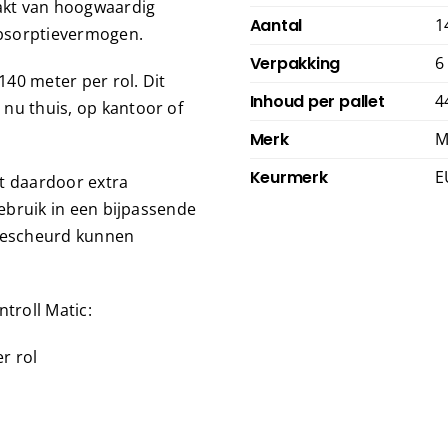
akt van hoogwaardig
Aantal
1
 absorptievermogen.
Verpakking
6
140 meter per rol. Dit
Inhoud per pallet
4
nu thuis, op kantoor of
Merk
M
Keurmerk
E
t daardoor extra
gebruik in een bijpassende
fgescheurd kunnen
troll Matic:
r rol