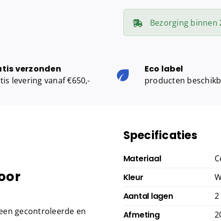
cellulose
wit
Bezorging binnen
(2
laags,
20cm
atis verzonden
Eco label
x
tis levering vanaf €650,-
producten beschik
140m,
6
rollen)
aantal
Specificaties
Materiaal
C
oor
Kleur
W
Aantal lagen
2
 een gecontroleerde en
Afmeting
2