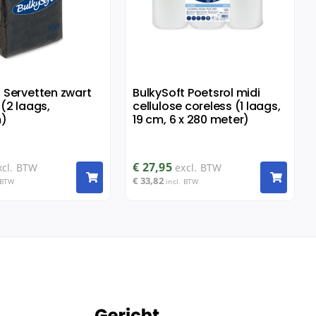
t Servetten zwart
BulkySoft Poetsrol midi
 (2 laags,
cellulose coreless (1 laags,
)
19 cm, 6 x 280 meter)
€
27,95
xcl. BTW
excl. BTW
€
33,82
 BTW
incl. BTW