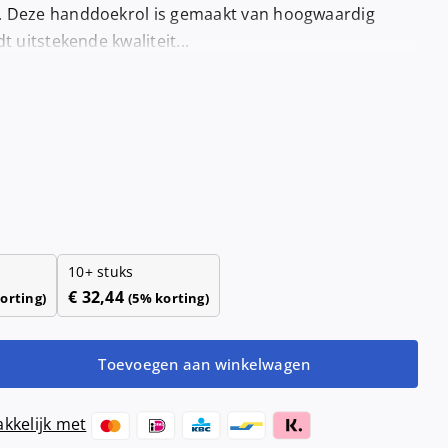
Haardrogers
. Deze handdoekrol is gemaakt van hoogwaardig
nd- &
t uitstekende kwaliteit...
ensers
Handendrogers
Handgrepen
10+ stuks
€
32,44
orting)
(5% korting)
Toevoegen aan winkelwagen
kkelijk met