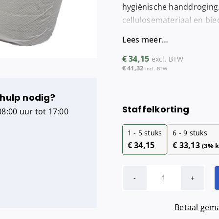
hygiënische handdroging
Maandverba
cellulosemateriaal en bied
Tampondisp
Lees meer…
€
34,15
excl. BTW
€
41,32
incl. BTW
 hulp nodig?
Staffelkorting
8:00 uur tot 17:00
1 - 5
stuks
6 - 9 stuks
€
34,15
€
33,13
(3% k
Handdoekrol
Controll
Betaal gema
Matic