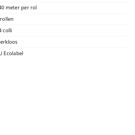
40 meter per rol
 rollen
4 colli
erkloos
U Ecolabel