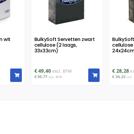
n wit
BulkySoft Servetten zwart
BulkySof
cellulose (2 laags,
cellulose
33x33cm)
24x24cm
€
49,40
€
28,28
excl. BTW
e
€
59,77
€
34,22
incl. BTW
incl.