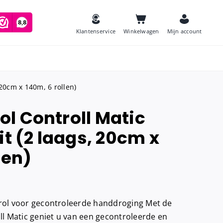
Klantenservice
Winkelwagen
Mijn account
 20cm x 140m, 6 rollen)
l Controll Matic
es
it (2 laags, 20cm x
Zeep
and
len)
Luchtverfrissers
Urinoirmatten
Toiletborstels
navulling
ol voor gecontroleerde handdroging Met de
Babyverschoontafels
jes houder
 Matic geniet u van een gecontroleerde en