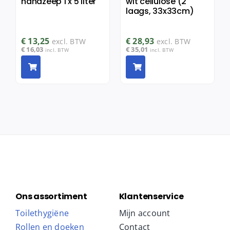
handzeep 1 x 5 liter
wit cellulose (2
laags, 33x33cm)
€
13,25
€
28,93
excl. BTW
excl. BTW
€
16,03
€
35,01
incl. BTW
incl. BTW
Ons assortiment
Klantenservice
Toilethygiëne
Mijn account
Rollen en doeken
Contact