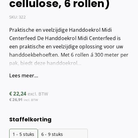
cellulose, 6 rollen)
SKU:
322
Praktische en veelzijdige Handdoekrol Midi
Centerfeed De Handdoekrol Midi Centerfeed is
een praktische en veelzijdige oplossing voor uw
handdoekbehoeften. Met 6 rollen á 300 meter per
pak, biedt deze handdoekrol...
Lees meer…
€
22,24
excl. BTW
€
26,91
incl. BTW
Staffelkorting
1 - 5
stuks
6 - 9 stuks