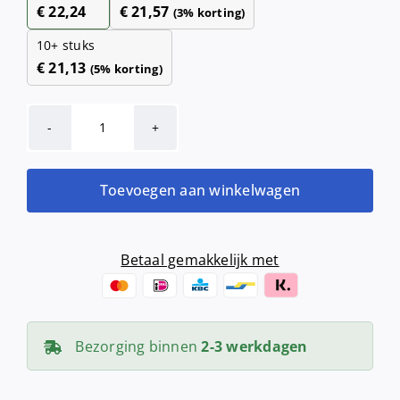
€
22,24
€
21,57
(3% korting)
10+ stuks
€
21,13
(5% korting)
Handdoekrol
Midi
Centerfeed
Toevoegen aan winkelwagen
(1
laags,
19
Betaal gemakkelijk met
cm,
300
meter,
Bezorging binnen
2-3 werkdagen
cellulose,
6