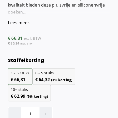
kwaliteit bieden deze pluisvrije en siliconenvrije
doeken...
Lees meer…
€
66,31
excl. BTW
€
80,24
incl. BTW
Staffelkorting
1 - 5
stuks
6 - 9 stuks
€
66,31
€
64,32
(3% korting)
10+ stuks
€
62,99
(5% korting)
HPG