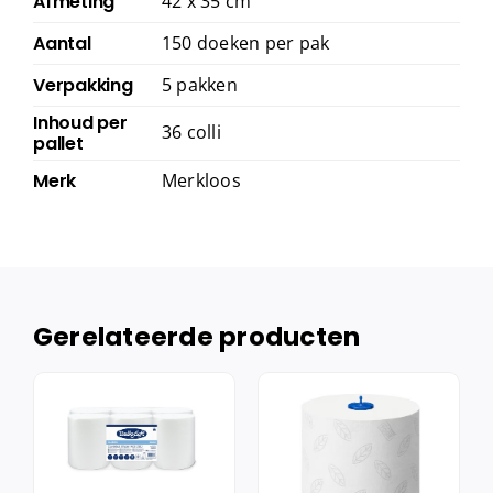
Afmeting
42 x 35 cm
Aantal
150 doeken per pak
Verpakking
5 pakken
Inhoud per
36 colli
pallet
Merk
Merkloos
Gerelateerde producten