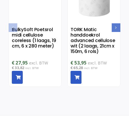
BulkySoft Poetsrol
TORK Matic
midi cellulose
handdoekrol
coreless (1 laags, 19
advanced cellulose
cm, 6 x 280 meter)
wit (2 laags, 21cm x
150m, 6 rols)
€
27,95
€
53,95
excl. BTW
excl. BTW
€
33,82
€
65,28
incl. BTW
incl. BTW