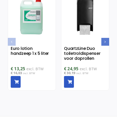
Euro lotion
QuartzLine Duo
handzeep 1 x 5 liter
toiletroldispenser
voor doprollen
€
13,25
€
24,95
excl. BTW
excl. BTW
€
16,03
€
30,19
incl. BTW
incl. BTW