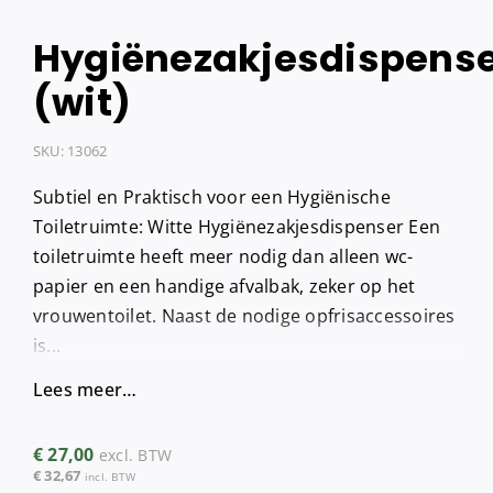
Hygiënezakjesdispens
(wit)
SKU:
13062
Subtiel en Praktisch voor een Hygiënische
Toiletruimte: Witte Hygiënezakjesdispenser Een
toiletruimte heeft meer nodig dan alleen wc-
papier en een handige afvalbak, zeker op het
vrouwentoilet. Naast de nodige opfrisaccessoires
is...
Lees meer…
€
27,00
excl. BTW
€
32,67
incl. BTW