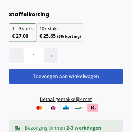
Staffelkorting
1 - 9
stuks
10+ stuks
€
27,00
€
25,65
(5% korting)
Hygiënezakjesdispenser
(wit)
aantal
Toevoegen aan winkelwagen
Betaal gemakkelijk met
Bezorging binnen
2-3 werkdagen