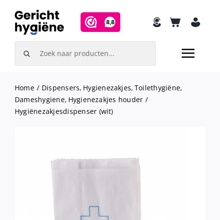
Skip
to
content
Search
for:
Home
Dispensers
Hygienezakjes
Toilethygiëne
Dameshygiene
Hygienezakjes houder
Hygiënezakjesdispenser (wit)