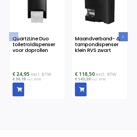
QuartzLine Duo
Maandverband- &
toiletroldispenser
tampondispenser
voor doprollen
klein RVS zwart
€
24,95
€
118,50
excl. BTW
excl. BTW
€
30,19
€
143,39
incl. BTW
incl. BTW