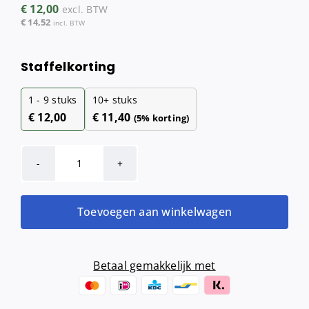
€
12,00
excl. BTW
€
14,52
incl. BTW
Staffelkorting
1 - 9
stuks
10+ stuks
€
12,00
€
11,40
(5% korting)
Inlegplaatje
handdoekdispenser
(luxe
Toevoegen aan winkelwagen
lijn)
aantal
Betaal gemakkelijk met