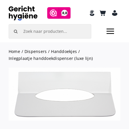
Skip
to
content
Search
for:
Home
Dispensers
Handdoekjes
Inlegplaatje handdoekdispenser (luxe lijn)