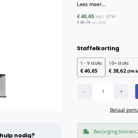
Lees meer…
Maandverba
Tampondisp
€
40,65
excl. BTW
€
49,19
incl. BTW
Staffelkorting
1 - 9
stuks
10+ stuks
€
40,65
€
38,62
(5% k
MediQo-
line
Betaal gema
Afsluitplaat
RVS
500
Bezorging binnen
 hulp nodig?
ml