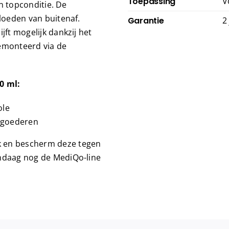
Toepassing
V
in topconditie. De
vloeden van buitenaf.
Garantie
2
jft mogelijk dankzij het
gemonteerd via de
0 ml:
ole
ulgoederen
k en bescherm deze tegen
andaag nog de MediQo-line