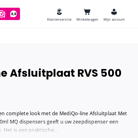
Klantenservice
Winkelwagen
Mijn account
e Afsluitplaat RVS 500
es
Zeep
and
Luchtverfrissers
Urinoirmatten
n complete look met de MediQo-line Afsluitplaat Met
Toiletborstels
navulling
500ml MQ dispensers geeft u uw zeepdispenser een
Babyverschoontafels
 Het is een praktische...
jes houder