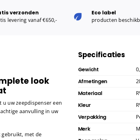
atis verzonden
Eco label
tis levering vanaf €650,-
producten beschik
Specificaties
Gewicht
0
mplete look
Afmetingen
2
at
Materiaal
R
ft u uw zeepdispenser een
Kleur
R
achtige aanvulling in uw
Verpakking
P
Merk
M
 gebruikt, met de