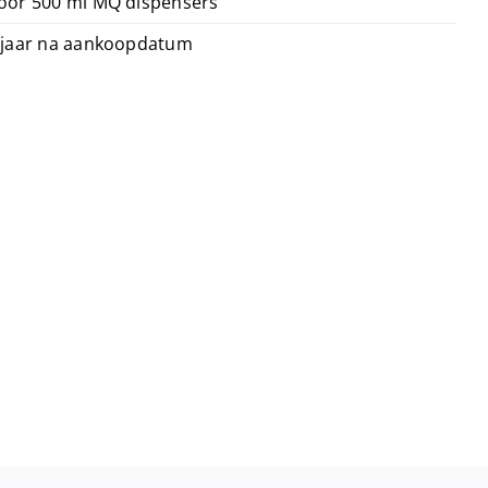
oor 500 ml MQ dispensers
 jaar na aankoopdatum