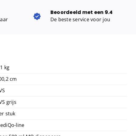
aantal
500
Beoordeeld met een 9.4
ml
baar
De beste service voor jou
KB
aluminium
-
ingo-
man
versie
aantal
,1 kg
00,2 cm
VS
VS grijs
er stuk
ediQo-line