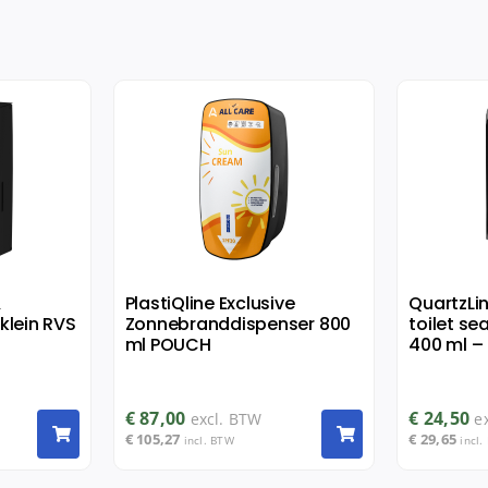
&
PlastiQline Exclusive
QuartzLi
klein RVS
Zonnebranddispenser 800
toilet se
ml POUCH
400 ml – 
€
87,00
€
24,50
excl. BTW
e
€
105,27
€
29,65
incl. BTW
incl.