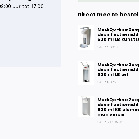
8:00 uur tot 17:00
aantal
Direct mee te bestel
MediQo-line Zee
desinfectiemidd
500 ml LB kunsts
SKU:
98817
MediQo-line Zee
desinfectiemidd
500 ml LB wit
SKU:
8025
MediQo-line Zee
desinfectiemidd
500 ml KB alumin
man versie
SKU:
2110931