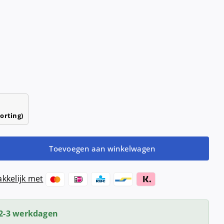
Haardrogers
nd- &
ensers
Handendrogers
Handgrepen
orting)
Toevoegen aan winkelwagen
kkelijk met
2-3 werkdagen