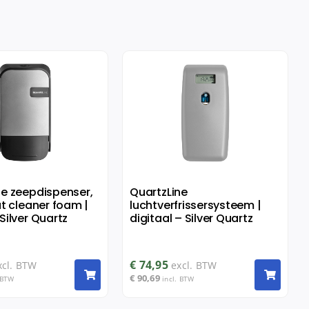
ne zeepdispenser,
QuartzLine
at cleaner foam |
luchtverfrissersysteem |
Silver Quartz
digitaal – Silver Quartz
€
74,95
xcl. BTW
excl. BTW
€
90,69
 BTW
incl. BTW