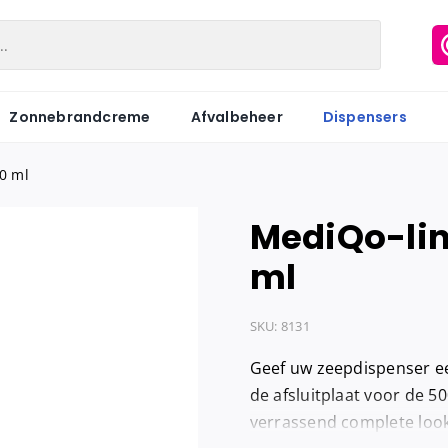
Zonnebrandcreme
Afvalbeheer
Dispensers
00 ml
MediQo-lin
Matic
Industriepapier
Hygiënezakj
ml
Motion
Onderzoeksbankrollen
Maandverb
Centerfeed
Keukenrol
Tampons
SKU:
8131
Coreless
Servetten
Hygiënebak
Geef uw zeepdispenser ee
Keukenrol
Tissues
Hygiënebak 
de afsluitplaat voor de 
verrassend complete look.
Hygienezak