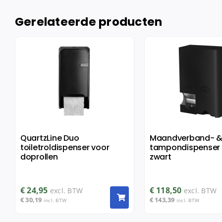
Gerelateerde producten
QuartzLine Duo
Maandverband- 
toiletroldispenser voor
tampondispenser 
doprollen
zwart
€
24,95
€
118,50
excl. BTW
excl. BTW
€
30,19
€
143,39
incl. BTW
incl. BTW