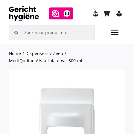
Skip
to
content
Search
for:
Home
Dispensers
Zeep
MediQo-line Afsluitplaat wit 500 ml