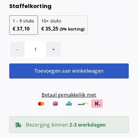
Staffelkorting
1 - 9
stuks
10+ stuks
€
37,10
€
35,25
(5% korting)
MediQo-
line
Afsluitplaat
Toevoegen aan winkelwagen
wit
500
ml
Betaal gemakkelijk met
aantal
Bezorging binnen
2-3 werkdagen