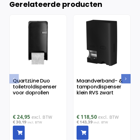
Gerelateerde producten
QuartzLine Duo
Maandverband- &
toiletroldispenser
tampondispenser
voor doprollen
klein RVS zwart
€
24,95
€
118,50
excl. BTW
excl. BTW
€
30,19
€
143,39
incl. BTW
incl. BTW