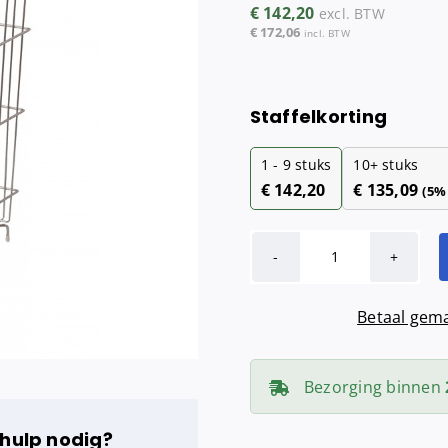
€
142,20
excl. BTW
Maandverba
€
172,06
incl. BTW
Tampondisp
Staffelkorting
1 - 9
stuks
10+ stuks
€
142,20
€
135,09
(5%
MediQo-
line
Betaal gema
Afvalkorf
RVS
60
Bezorging binnen
liter
aantal
 hulp nodig?