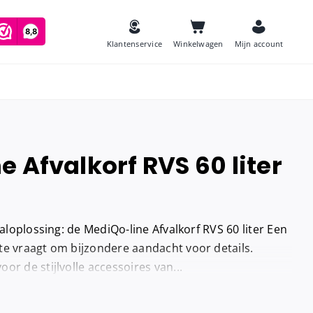
Klantenservice
Winkelwagen
Mijn account
 Afvalkorf RVS 60 liter
es
Zeep
and
Luchtverfrissers
valoplossing: de MediQo-line Afvalkorf RVS 60 liter Een
Urinoirmatten
te vraagt om bijzondere aandacht voor details.
or de stijlvolle accessoires van...
Toiletborstels
navulling
Babyverschoontafels
jes houder