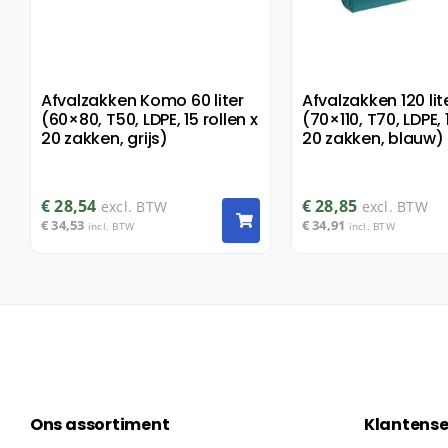
Afvalzakken Komo 60 liter
Afvalzakken 120 lit
(60×80, T50, LDPE, 15 rollen x
(70×110, T70, LDPE, 
20 zakken, grijs)
20 zakken, blauw)
€
28,54
€
28,85
excl. BTW
excl. BTW
€
34,53
€
34,91
incl. BTW
incl. BTW
Ons assortiment
Klantense