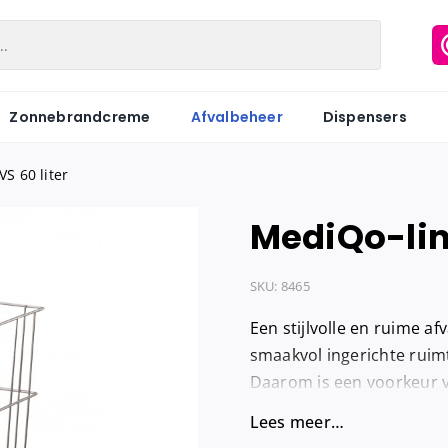
Zonnebrandcreme
Afvalbeheer
Dispensers
S 60 liter
MediQo-line
Matic
Industriepapier
Hygiënezakj
Motion
Onderzoeksbankrollen
Maandverb
SKU:
8465
Centerfeed
Keukenrol
Tampons
Een stijlvolle en ruime af
Coreless
Servetten
Hygiënebak
smaakvol ingerichte ruim
Daarom is een voorkeur vo
Keukenrol
Tissues
Hygiënebak 
Lees meer…
Hygienezak