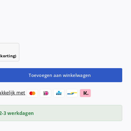
Haardrogers
nd- &
ensers
Handendrogers
Handgrepen
 korting)
Toevoegen aan winkelwagen
kkelijk met
2-3 werkdagen