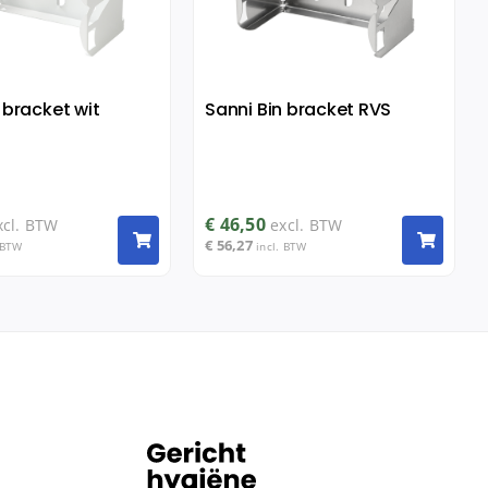
 bracket wit
Sanni Bin bracket RVS
€
46,50
xcl. BTW
excl. BTW
€
56,27
 BTW
incl. BTW