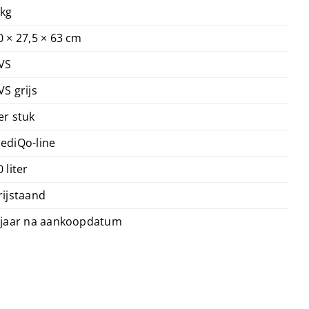
 kg
0 × 27,5 × 63 cm
VS
VS grijs
er stuk
ediQo-line
0 liter
rijstaand
 jaar na aankoopdatum