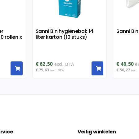
er
Sanni Bin hygiënebak 14
Sanni Bin
10 rollen x
liter karton (10 stuks)
€
62,50
€
46,50
excl. BTW
e
€
75,63
€
56,27
incl. BTW
incl.
rvice
Veilig winkelen