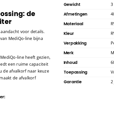
Gewicht
3
lossing: de
Afmetingen
4
iter
Materiaal
R
aandacht voor details.
Kleur
R
 van MediQo-line bijna
Verpakking
P
Merk
M
MediQo-line heeft gezien,
Inhoud
6
biedt een ruime capaciteit
u de afvalkorf naar keuze
Toepassing
V
maakt de afvalkorf
Garantie
2
er: