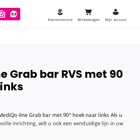
Klantenservice
Winkelwagen
Mijn account
e Grab bar RVS met 90
es
links
Zeep
and
Luchtverfrissers
Urinoirmatten
e MediQo-line Grab bar met 90° hoek naar links Als u
Toiletborstels
navulling
volle inrichting, wilt u ook een eenduidige lijn in uw
Babyverschoontafels
jes houder