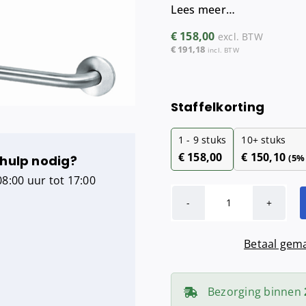
Lees meer…
Maandverba
Tampondisp
€
158,00
excl. BTW
€
191,18
incl. BTW
Staffelkorting
1 - 9
stuks
10+ stuks
€
158,00
€
150,10
(5%
 hulp nodig?
8:00 uur tot 17:00
MediQo-
line
Betaal gema
Grab
bar
RVS
Bezorging binnen
met