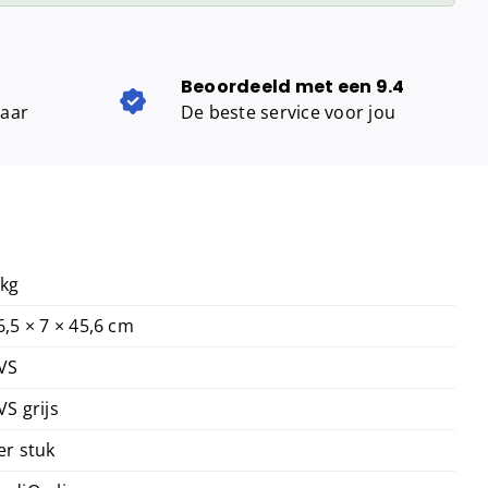
Beoordeeld met een 9.4
baar
De beste service voor jou
 kg
6,5 × 7 × 45,6 cm
VS
VS grijs
er stuk