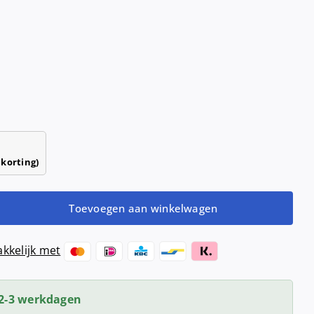
Haardrogers
nd- &
ensers
Handendrogers
Handgrepen
 korting)
Toevoegen aan winkelwagen
kkelijk met
2-3 werkdagen