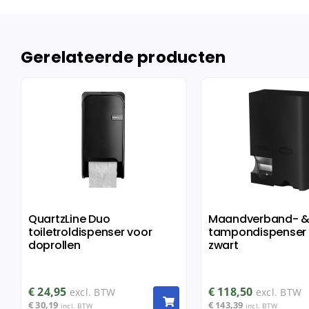
Gerelateerde producten
QuartzLine Duo
Maandverband- 
toiletroldispenser voor
tampondispenser 
doprollen
zwart
€
24,95
€
118,50
excl. BTW
excl. BTW
€
30,19
€
143,39
incl. BTW
incl. BTW