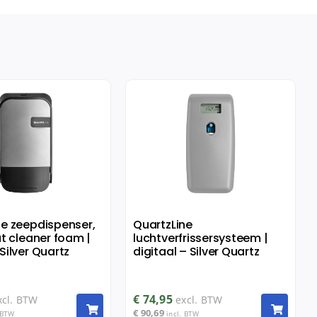
ne zeepdispenser,
QuartzLine
at cleaner foam |
luchtverfrissersysteem |
Silver Quartz
digitaal – Silver Quartz
€
74,95
xcl. BTW
excl. BTW
€
90,69
 BTW
incl. BTW