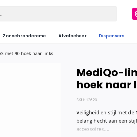
Zonnebrandcreme
Afvalbeheer
Dispensers
S met 90 hoek naar links
MediQo-lin
Matic
Industriepapier
Hygiënezakj
hoek naar 
Motion
Onderzoeksbankrollen
Maandverb
Centerfeed
Keukenrol
Tampons
SKU:
12620
Coreless
Servetten
Hygiënebak
Veiligheid en stijl met d
Keukenrol
Tissues
Hygiënebak 
belang hecht aan een stijl
accessoires....
Hygienezak