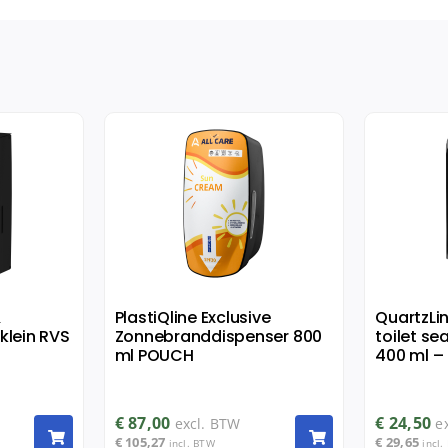
&
PlastiQline Exclusive
QuartzLi
klein RVS
Zonnebranddispenser 800
toilet se
ml POUCH
400 ml – 
€
87,00
€
24,50
excl. BTW
e
€
105,27
€
29,65
incl. BTW
incl.