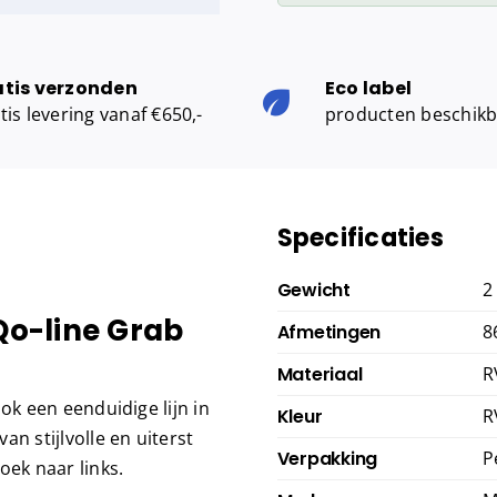
90
hoek
naar
atis verzonden
Eco label
tis levering vanaf €650,-
producten beschik
links
aantal
Specificaties
Gewicht
2
iQo-line Grab
Afmetingen
8
Materiaal
R
ook een eenduidige lijn in
Kleur
R
n stijlvolle en uiterst
Verpakking
P
oek naar links.