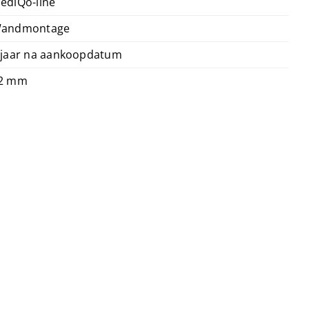
ediQo-line
andmontage
 jaar na aankoopdatum
2 mm