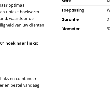
Merk
M
naar optimaal
Toepassing
W
een unieke hoekvorm.
wand, waardoor de
Garantie
2
ligheid van uw cliënten
Diameter
3
° hoek naar links:
 links en combineer
nger en bestel vandaag