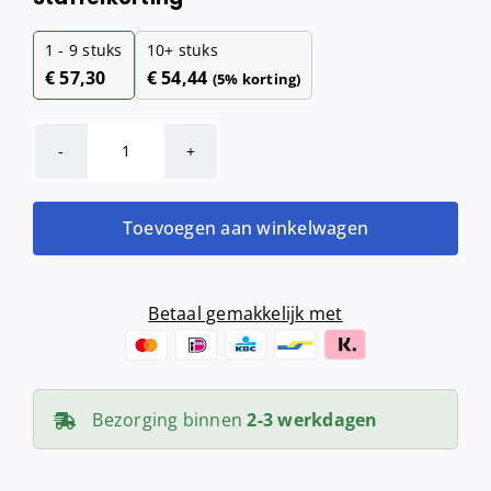
1 - 9
stuks
10+ stuks
€
57,30
€
54,44
(5% korting)
MediQo-
line
Grab
Toevoegen aan winkelwagen
bar
RVS
recht
Betaal gemakkelijk met
455
mm
aantal
Bezorging binnen
2-3 werkdagen