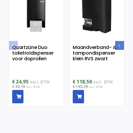
QuartzLine Duo
Maandverband- &
toiletroldispenser
tampondispenser
voor doprollen
klein RVS zwart
€
24,95
€
118,50
excl. BTW
excl. BTW
€
30,19
€
143,39
incl. BTW
incl. BTW