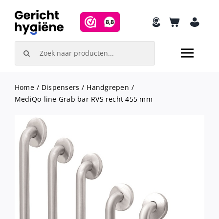
Skip
to
content
Search
for:
Home
Dispensers
Handgrepen
MediQo-line Grab bar RVS recht 455 mm