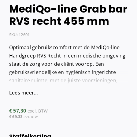
MediQo-line Grab bar
RVS recht 455 mm
SKU:
12601
Optimaal gebruikscomfort met de MediQo-line
Handgreep RVS Recht In een medische omgeving
staat de zorg voor de cliënt voorop. Een
gebruiksvriendelijke en hygiënisch ingerichte
sanitaire ruimte, met de juiste voorzieningen,...
Lees meer…
€
57,30
excl. BTW
€
69,33
incl. BTW
Staffelkorting