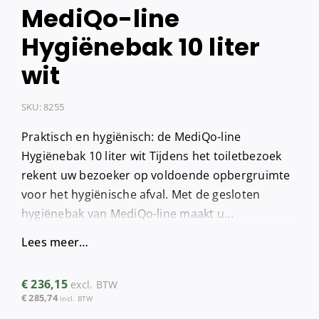
MediQo-line
Hygiënebak 10 liter
wit
SKU:
8255
Praktisch en hygiënisch: de MediQo-line
Hygiënebak 10 liter wit Tijdens het toiletbezoek
rekent uw bezoeker op voldoende opbergruimte
voor het hygiënische afval. Met de gesloten
hygiënebak van MediQo-line maakt u...
Lees meer…
€
236,15
excl. BTW
€
285,74
incl. BTW