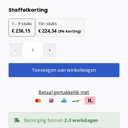
Staffelkorting
1 - 9
stuks
10+ stuks
€
236,15
€
224,34
(5% korting)
MediQo-
line
Hygiënebak
Toevoegen aan winkelwagen
10
liter
wit
Betaal gemakkelijk met
aantal
Bezorging binnen
2-3 werkdagen