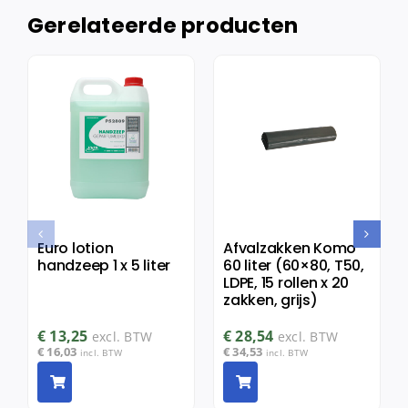
Gerelateerde producten
Euro lotion
Afvalzakken Komo
handzeep 1 x 5 liter
60 liter (60×80, T50,
LDPE, 15 rollen x 20
zakken, grijs)
€
13,25
€
28,54
excl. BTW
excl. BTW
€
16,03
€
34,53
incl. BTW
incl. BTW