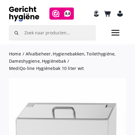
Skip
to
content
Search
for:
Home
Afvalbeheer
Hygienebakken
Toilethygiëne
Dameshygiene
Hygiënebak
MediQo-line Hygiënebak 10 liter wit