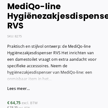
MediQo-line
Hygiënezakjesdispens
RVS
SKU:
8275
Praktisch en stijlvol ontwerp: de MediQo-line
Hygiënezakjesdispenser RVS Het inrichten van
een damestoilet vraagt om extra aandacht voor
specifieke accessoires. Neem de
hygiënezakjesdispenser van MediQo-line: een
onmisbaar item in het...
Lees meer…
€
64,75
excl. BTW
€
78,35
incl. BTW