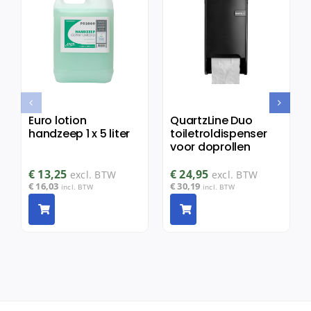
Euro lotion
QuartzLine Duo
handzeep 1 x 5 liter
toiletroldispenser
voor doprollen
€
13,25
€
24,95
excl. BTW
excl. BTW
€
16,03
€
30,19
incl. BTW
incl. BTW