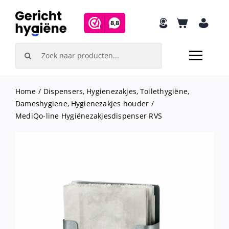
Skip
to
content
Search
for:
Home
Dispensers
Hygienezakjes
Toilethygiëne
Dameshygiene
Hygienezakjes houder
MediQo-line Hygiënezakjesdispenser RVS