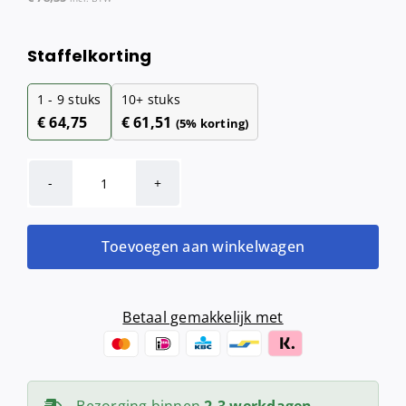
Staffelkorting
1 - 9
stuks
10+ stuks
€
64,75
€
61,51
(5% korting)
MediQo-
line
Hygiënezakjesdispenser
Toevoegen aan winkelwagen
RVS
aantal
Betaal gemakkelijk met
Bezorging binnen
2-3 werkdagen