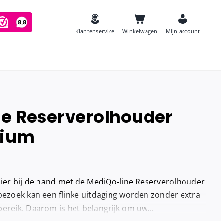
Klantenservice
Winkelwagen
Mijn account
e Reserverolhouder
es
nium
Zeep
and
Luchtverfrissers
Urinoirmatten
apier bij de hand met de MediQo-line Reserverolhouder
Toiletborstels
navulling
tbezoek kan een flinke uitdaging worden zonder extra
Babyverschoontafels
ereik. Daarom is het belangrijk om uw...
jes houder