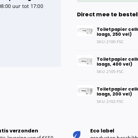
8:00 uur tot 17:00
Direct mee te bestel
Toiletpapier cell
laags, 250 vel)
SKU:
2100-FSC
Toiletpapier cell
laags, 400 vel)
SKU:
2105-FSC
Toiletpapier cell
laags, 200 vel)
SKU:
2102-FSC
atis verzonden
Eco label
tis levering vanaf €650,-
producten beschik