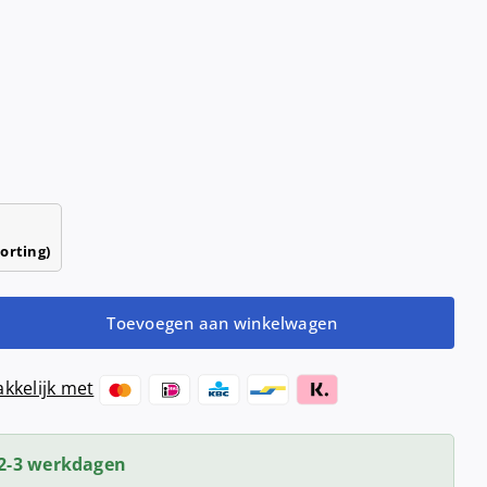
Haardrogers
nd- &
ensers
Handendrogers
Handgrepen
orting)
Toevoegen aan winkelwagen
kkelijk met
der
2-3 werkdagen