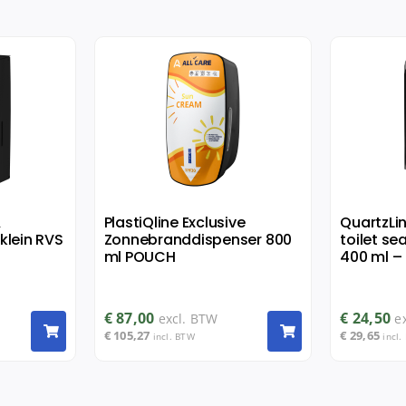
&
PlastiQline Exclusive
QuartzLi
klein RVS
Zonnebranddispenser 800
toilet se
ml POUCH
400 ml – 
€
87,00
€
24,50
excl. BTW
e
€
105,27
€
29,65
incl. BTW
incl.