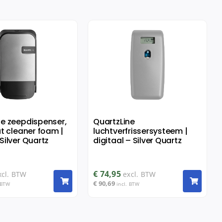
ne zeepdispenser,
QuartzLine
at cleaner foam |
luchtverfrissersysteem |
Silver Quartz
digitaal – Silver Quartz
€
74,95
xcl. BTW
excl. BTW
€
90,69
 BTW
incl. BTW