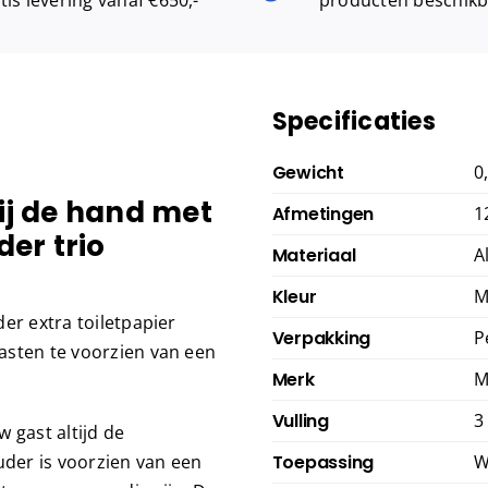
Specificaties
Gewicht
0
bij de hand met
Afmetingen
1
er trio
Materiaal
A
Kleur
M
er extra toiletpapier
Verpakking
P
asten te voorzien van een
Merk
M
Vulling
3
 gast altijd de
uder is voorzien van een
Toepassing
W