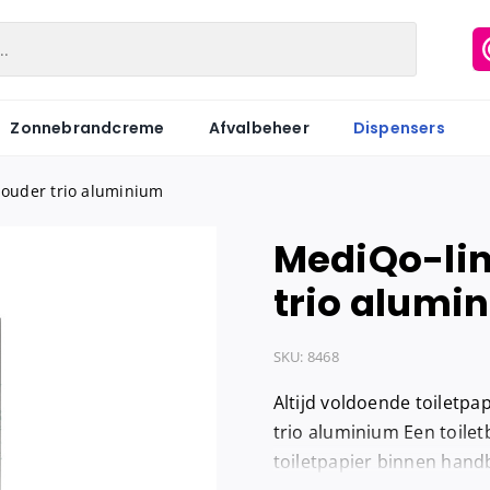
Zonnebrandcreme
Afvalbeheer
Dispensers
houder trio aluminium
MediQo-lin
Matic
Industriepapier
Hygiënezakj
trio alumi
Motion
Onderzoeksbankrollen
Maandverb
Centerfeed
Keukenrol
Tampons
SKU:
8468
Coreless
Servetten
Hygiënebak
Altijd voldoende toiletp
Keukenrol
Tissues
Hygiënebak 
trio aluminium Een toile
toiletpapier binnen handb
Hygienezak