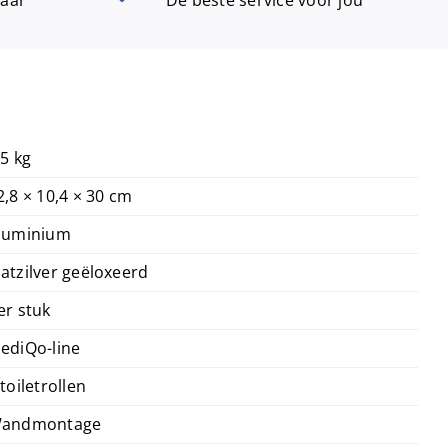
aantal
,5 kg
2,8 × 10,4 × 30 cm
luminium
atzilver geëloxeerd
er stuk
ediQo-line
 toiletrollen
andmontage