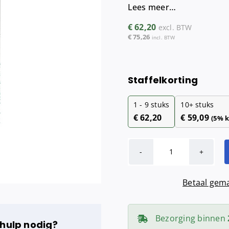
Lees meer…
Maandverba
Tampondisp
€
62,20
excl. BTW
€
75,26
incl. BTW
Staffelkorting
1 - 9
stuks
10+ stuks
€
62,20
€
59,09
(5% k
MediQo-
line
Betaal gema
Reserverolhou
trio
aluminium
Bezorging binnen
 hulp nodig?
aantal