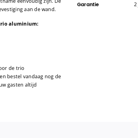
itname eenvoudig zijn. De
Garantie
2
evestiging aan de wand.
trio aluminium:
oor de trio
 en bestel vandaag nog de
w gasten altijd