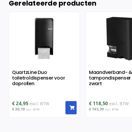
Gerelateerde producten
QuartzLine Duo
Maandverband- 
toiletroldispenser voor
tampondispenser 
doprollen
zwart
€
24,95
€
118,50
excl. BTW
excl. BTW
€
30,19
€
143,39
incl. BTW
incl. BTW