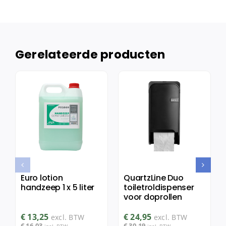
Gerelateerde producten
Euro lotion
QuartzLine Duo
handzeep 1 x 5 liter
toiletroldispenser
voor doprollen
€
13,25
€
24,95
excl. BTW
excl. BTW
€
16,03
€
30,19
incl. BTW
incl. BTW