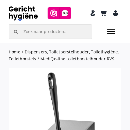
Skip
to
content
Search
for:
Home
Dispensers
Toiletborstelhouder
Toilethygiëne
Toiletborstels
MediQo-line toiletborstelhouder RVS