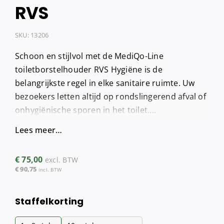
RVS
SKU:
13206
Schoon en stijlvol met de MediQo-Line
toiletborstelhouder RVS Hygiëne is de
belangrijkste regel in elke sanitaire ruimte. Uw
bezoekers letten altijd op rondslingerend afval of
onhygiënische sporen in het toilet....
Lees meer…
€
75,00
excl. BTW
€
90,75
incl. BTW
Staffelkorting