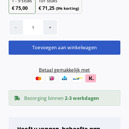
1 - 9
stuks
10+ stuks
€
75,00
€
71,25
(5% korting)
MediQo-
line
toiletborstelhouder
Toevoegen aan winkelwagen
RVS
aantal
Betaal gemakkelijk met
Bezorging binnen
2-3 werkdagen
Heeft u vragen, behoefte aan