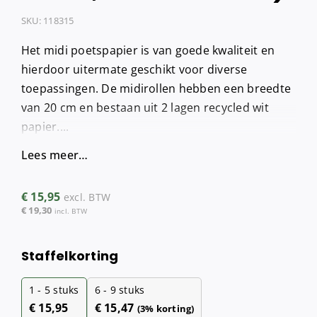
SKU:
118315
Het midi poetspapier is van goede kwaliteit en
hierdoor uitermate geschikt voor diverse
toepassingen. De midirollen hebben een breedte
van 20 cm en bestaan uit 2 lagen recycled wit
papier....
Lees meer…
€
15,95
excl. BTW
€
19,30
incl. BTW
Staffelkorting
1 - 5
stuks
6 - 9 stuks
€
15,95
€
15,47
(3% korting)