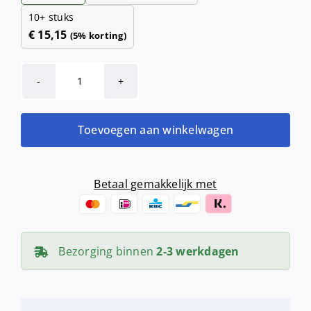
10+ stuks
€
15,15
(5% korting)
Midi
poetspapier
geperforeerd
Toevoegen aan winkelwagen
recycled
wit
(2
Betaal gemakkelijk met
laags,
20cm,
6
Bezorging binnen
2-3 werkdagen
x
280
meter)