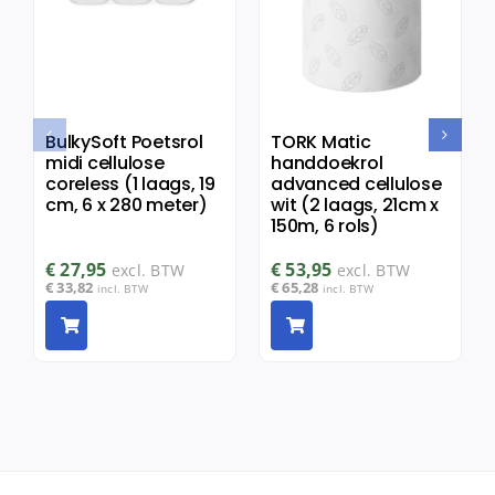
BulkySoft Poetsrol
TORK Matic
midi cellulose
handdoekrol
coreless (1 laags, 19
advanced cellulose
cm, 6 x 280 meter)
wit (2 laags, 21cm x
150m, 6 rols)
€
27,95
€
53,95
excl. BTW
excl. BTW
€
33,82
€
65,28
incl. BTW
incl. BTW