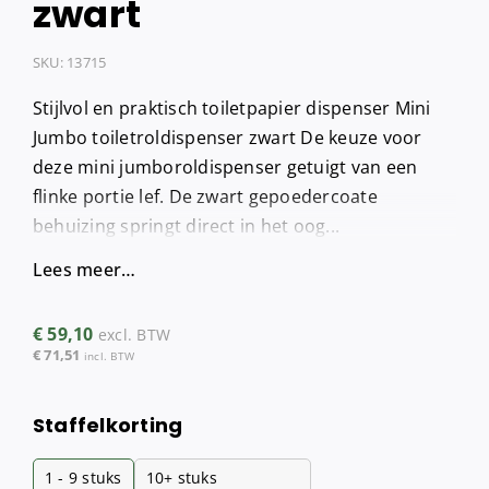
zwart
SKU:
13715
Stijlvol en praktisch toiletpapier dispenser Mini
Jumbo toiletroldispenser zwart De keuze voor
deze mini jumboroldispenser getuigt van een
flinke portie lef. De zwart gepoedercoate
behuizing springt direct in het oog...
Lees meer…
€
59,10
excl. BTW
€
71,51
incl. BTW
Staffelkorting
1 - 9
stuks
10+ stuks