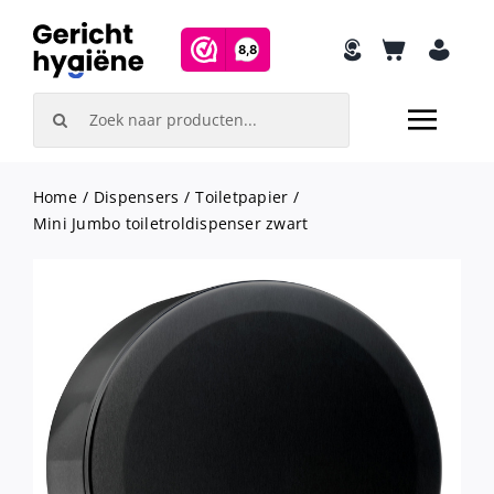
Skip
to
content
Search
for:
Home
Dispensers
Toiletpapier
Mini Jumbo toiletroldispenser zwart