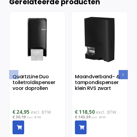
Gerelateerde producten
QuartzLine Duo
Maandverband- &
toiletroldispenser
tampondispenser
voor doprollen
klein RVS zwart
€
24,95
€
118,50
excl. BTW
excl. BTW
€
30,19
€
143,39
incl. BTW
incl. BTW