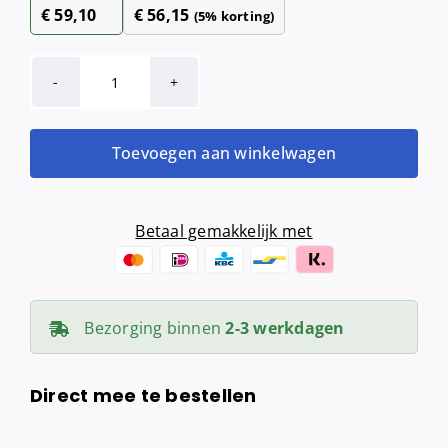
€
59,10
€
56,15
(5% korting)
Mini
Jumbo
toiletroldispenser
Toevoegen aan winkelwagen
zwart
aantal
Betaal gemakkelijk met
Bezorging binnen
2-3 werkdagen
Direct mee te bestellen