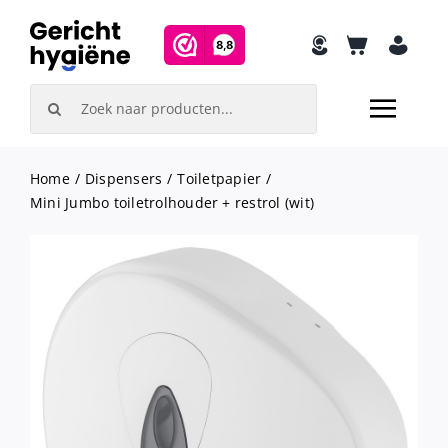
Skip
to
content
Search
for:
Home
Dispensers
Toiletpapier
Mini Jumbo toiletrolhouder + restrol (wit)