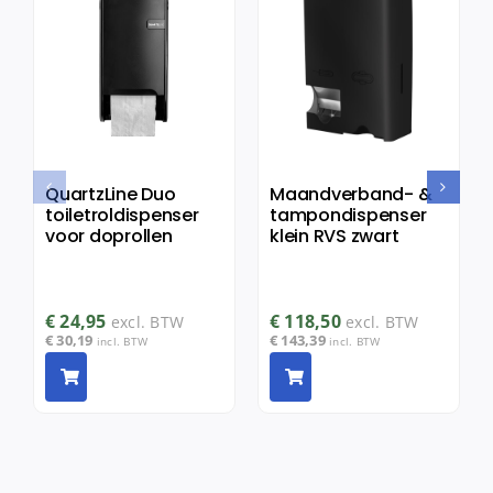
QuartzLine Duo
Maandverband- &
toiletroldispenser
tampondispenser
voor doprollen
klein RVS zwart
€
24,95
€
118,50
excl. BTW
excl. BTW
€
30,19
€
143,39
incl. BTW
incl. BTW