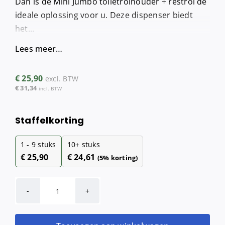
Dan is de Mini Jumbo toiletrolhouder + restrol de
ideale oplossing voor u. Deze dispenser biedt
het...
Lees meer…
€
25,90
excl. BTW
€
31,34
incl. BTW
Staffelkorting
1 - 9
stuks
10+ stuks
€
25,90
€
24,61
(5% korting)
Mini
Jumbo
toiletrolhouder