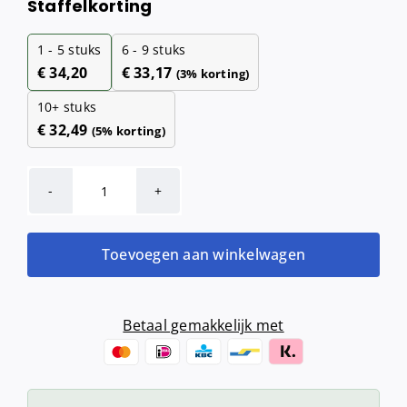
Staffelkorting
1 - 5
stuks
6 - 9 stuks
€
34,20
€
33,17
(3% korting)
10+ stuks
€
32,49
(5% korting)
Onderzoeksbankrollen
(80
meter,
Toevoegen aan winkelwagen
50
cm,
6
Betaal gemakkelijk met
rollen)
aantal