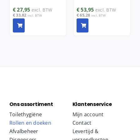
€
27,95
€
53,95
excl. BTW
excl. BTW
€
33,82
€
65,28
incl. BTW
incl. BTW
Ons assortiment
Klantenservice
Toilethygiëne
Mijn account
Rollen en doeken
Contact
Afvalbeheer
Levertijd &
Dispensers
verzendkosten