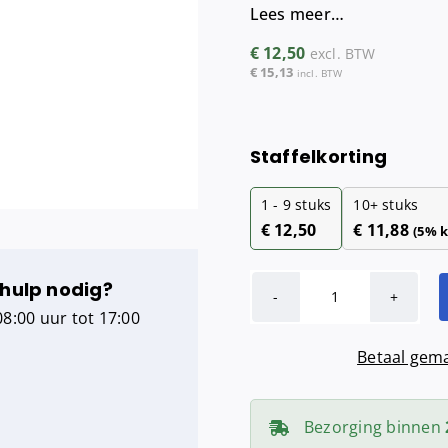
Lees meer…
Maandverba
Tampondisp
€
12,50
excl. BTW
€
15,13
incl. BTW
Staffelkorting
1 - 9
stuks
10+ stuks
€
12,50
€
11,88
(5% k
 hulp nodig?
PlastiQline
8:00 uur tot 17:00
hygiënezakjes
Betaal gema
kunststof
zwart
aantal
Bezorging binnen