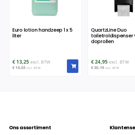
Euro lotion handzeep 1 x 5
QuartzLine Duo
liter
toiletroldispenser
doprollen
€
13,25
€
24,95
excl. BTW
excl. BTW
€
16,03
€
30,19
incl. BTW
incl. BTW
Ons assortiment
Klantense