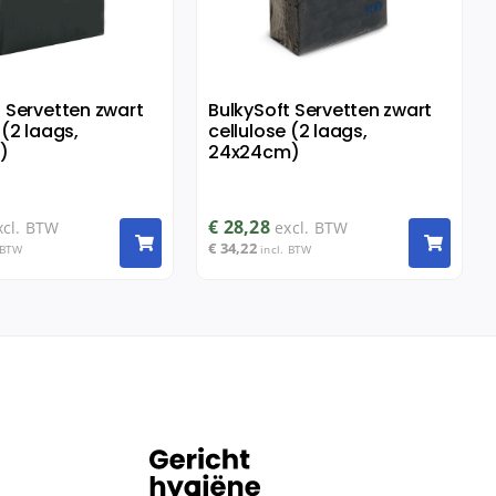
t Servetten zwart
BulkySoft Servetten zwart
 (2 laags,
cellulose (2 laags,
)
24x24cm)
€
28,28
xcl. BTW
excl. BTW
€
34,22
 BTW
incl. BTW