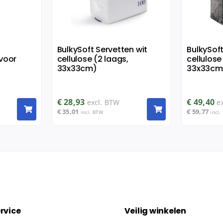
BulkySoft Servetten wit
BulkySof
 voor
cellulose (2 laags,
cellulose
33x33cm)
33x33cm
€
28,93
€
49,40
excl. BTW
e
€
35,01
€
59,77
incl. BTW
incl.
rvice
Veilig winkelen