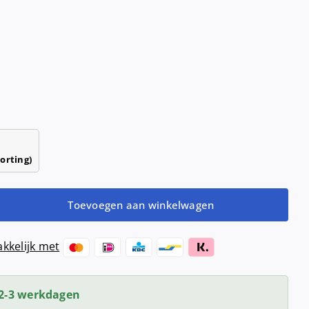
Haardrogers
nd- &
ensers
Handendrogers
Handgrepen
orting)
Toevoegen aan winkelwagen
houder
kkelijk met
2-3 werkdagen