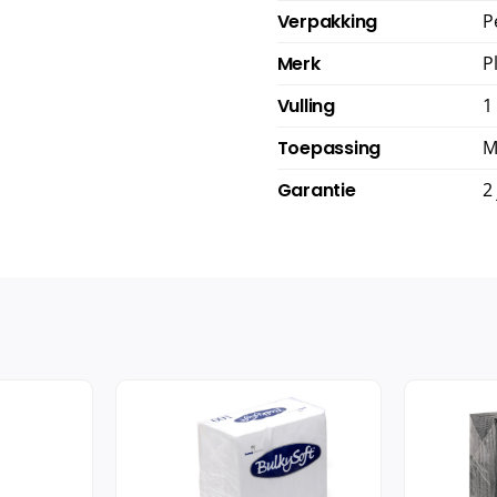
Verpakking
P
Merk
P
Vulling
1
Toepassing
M
Garantie
2