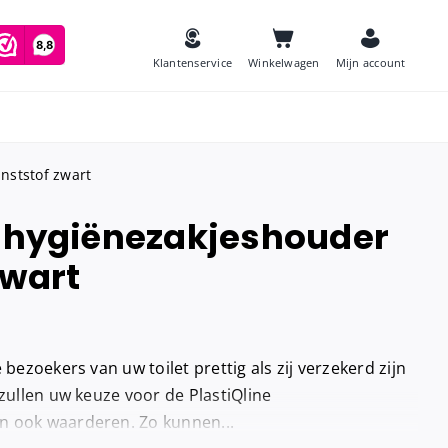
Klantenservice
Winkelwagen
Mijn account
nststof zwart
e hygiënezakjeshouder
es
zwart
Zeep
and
Luchtverfrissers
Urinoirmatten
 bezoekers van uw toilet prettig als zij verzekerd zijn
Toiletborstels
navulling
 zullen uw keuze voor de PlastiQline
Babyverschoontafels
n ook waarderen. Zo kunnen...
jes houder