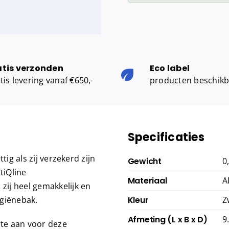
atis verzonden
Eco label
tis levering vanaf €650,-
producten beschik
Specificaties
ig als zij verzekerd zijn
Gewicht
0
tiQline
Materiaal
A
ij heel gemakkelijk en
giënebak.
Kleur
Z
Afmeting (L x B x D)
9
rte aan voor deze