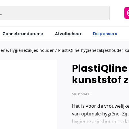
Zonnebrandcreme
Afvalbeheer
Dispensers
iene
Hygienezakjes houder
PlastiQline hygiënezakjeshouder ku
PlastiQlin
Matic
Industriepapier
Hygiënezakj
kunststof 
Motion
Onderzoeksbankrollen
Maandverb
Centerfeed
Keukenrol
Tampons
SKU:
59413
Coreless
Servetten
Hygiënebak
Het is voor de vrouwelijke
Keukenrol
Tissues
Hygiënebak 
van optimale hygiëne. Zij
hygiënezakjeshouders da
Hygienezak