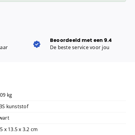
Beoordeeld met een 9.4
baar
De beste service voor jou
,09 kg
BS kunststof
wart
.5 x 13.5 x 3.2 cm