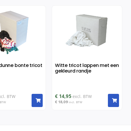
dunne bonte tricot
Witte tricot lappen met een
gekleurd randje
€
14,95
xcl. BTW
excl. BTW
€
18,09
 BTW
incl. BTW