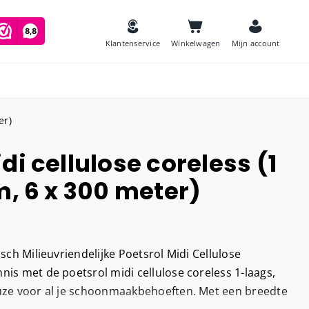
Klantenservice
Winkelwagen
Mijn account
er)
di cellulose coreless (1
es
m, 6 x 300 meter)
Zeep
and
Luchtverfrissers
Urinoirmatten
isch Milieuvriendelijke Poetsrol Midi Cellulose
Toiletborstels
navulling
nis met de poetsrol midi cellulose coreless 1-laags,
Babyverschoontafels
euze voor al je schoonmaakbehoeften. Met een breedte
jes houder