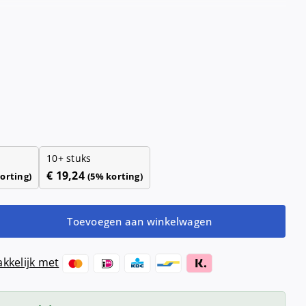
Haardrogers
nd- &
ensers
Handendrogers
Handgrepen
10+ stuks
€
19,24
orting)
(5% korting)
Toevoegen aan winkelwagen
kkelijk met