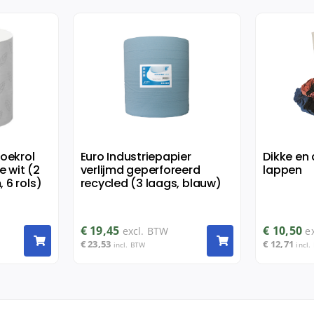
oekrol
Euro Industriepapier
Dikke en 
 wit (2
verlijmd geperforeerd
lappen
 6 rols)
recycled (3 laags, blauw)
€
19,45
€
10,50
excl. BTW
e
€
23,53
€
12,71
incl. BTW
incl.