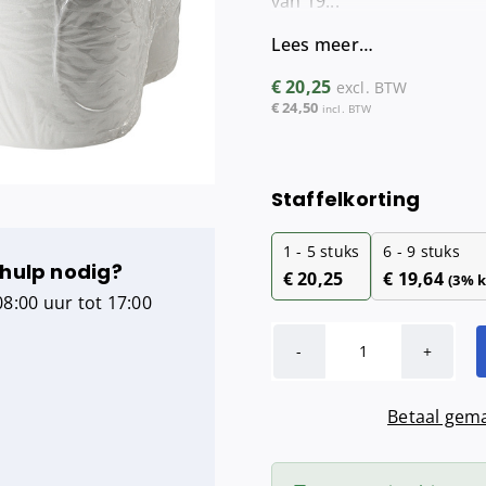
van 19...
Maandverba
Lees meer…
Tampondisp
€
20,25
excl. BTW
€
24,50
incl. BTW
Staffelkorting
1 - 5
stuks
6 - 9 stuks
 hulp nodig?
€
20,25
€
19,64
(3% k
8:00 uur tot 17:00
Poetsrol
midi
Betaal gema
cellulose
coreless
(1