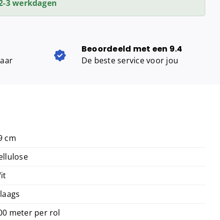
2-3 werkdagen
Beoordeeld met een 9.4
baar
De beste service voor jou
9 cm
ellulose
it
 laags
00 meter per rol