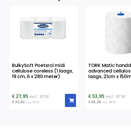
BulkySoft Poetsrol midi
TORK Matic handd
cellulose coreless (1 laags,
advanced cellulose
19 cm, 6 x 280 meter)
laags, 21cm x 150m,
€
27,95
€
53,95
excl. BTW
excl. BTW
€
33,82
€
65,28
incl. BTW
incl. BTW