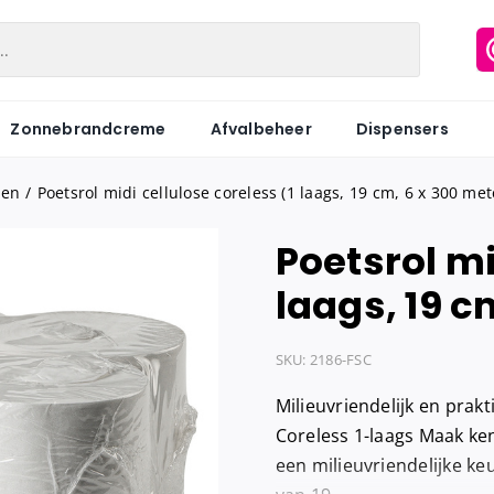
Zonnebrandcreme
Afvalbeheer
Dispensers
len
Poetsrol midi cellulose coreless (1 laags, 19 cm, 6 x 300 met
Poetsrol mi
Matic
Industriepapier
Hygiënezakj
laags, 19 c
Motion
Onderzoeksbankrollen
Maandverb
Centerfeed
Keukenrol
Tampons
SKU:
2186-FSC
Coreless
Servetten
Hygiënebak
Milieuvriendelijk en prakt
Keukenrol
Tissues
Hygiënebak 
Coreless 1-laags Maak ken
een milieuvriendelijke k
Hygienezak