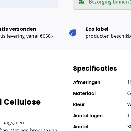
Bezorging binnen
laags,
19
cm,
atis verzonden
Eco label
6
tis levering vanaf €650,-
producten beschik
x
300
meter)
aantal
Specificaties
Afmetingen
1
Materiaal
C
i Cellulose
Kleur
W
Aantal lagen
1
-laags, een
Aantal
3
ften. Met een breedte van