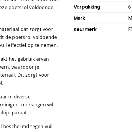
Verpakking
6
 deze poetsrol voldoende
Merk
M
ateriaal dat zorgt voor
Keurmerk
F
edt de poetsrol voldoende
il effectief op te nemen.
aakt het gebruik ervan
kern, waardoor je
riaal. Dit zorgt voor
l.
aar in diverse
reinigen, morsingen wilt
ltijd paraat.
rol beschermd tegen vuil