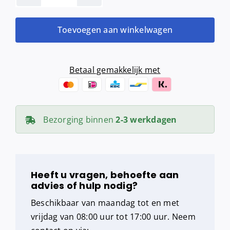
midi
recycled
Toevoegen aan winkelwagen
tissue
(1
laags,
Betaal gemakkelijk met
18,5
cm,
6
Bezorging binnen
2-3 werkdagen
x
250
meter)
aantal
Heeft u vragen, behoefte aan
advies of hulp nodig?
Beschikbaar van maandag tot en met
vrijdag van 08:00 uur tot 17:00 uur. Neem