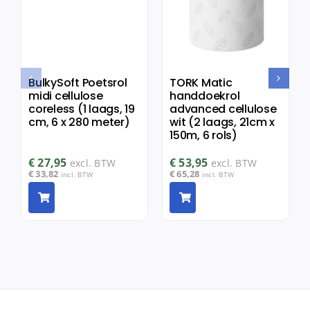
BulkySoft Poetsrol
TORK Matic
midi cellulose
handdoekrol
coreless (1 laags, 19
advanced cellulose
cm, 6 x 280 meter)
wit (2 laags, 21cm x
150m, 6 rols)
€
27,95
€
53,95
excl. BTW
excl. BTW
€
33,82
€
65,28
incl. BTW
incl. BTW