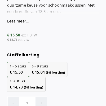
duurzame keuze voor schoonmaakklussen. Met
een breedte van 18,5 cm en...
Lees meer…
€
15,50
excl. BTW
€
18,76
incl. BTW
Staffelkorting
1 - 5
stuks
6 - 9 stuks
€
15,50
€
15,04
(3% korting)
10+ stuks
€
14,73
(5% korting)
Poetsrol