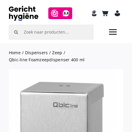
Skip
to
content
Search
for:
Home
Dispensers
Zeep
Qbic-line Foamzeepdispenser 400 ml