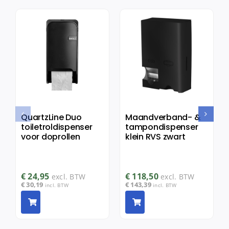
QuartzLine Duo
Maandverband- &
toiletroldispenser
tampondispenser
voor doprollen
klein RVS zwart
€
24,95
€
118,50
excl. BTW
excl. BTW
€
30,19
€
143,39
incl. BTW
incl. BTW