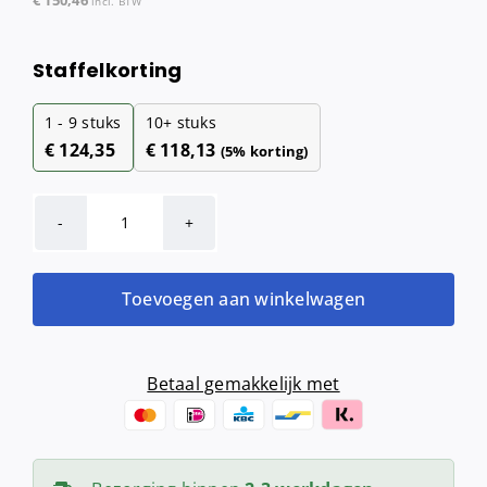
incl. BTW
Staffelkorting
1 - 9
stuks
10+ stuks
€
124,35
€
118,13
(5% korting)
Qbic-
line
Foamzeepdispenser
Toevoegen aan winkelwagen
400
ml
aantal
Betaal gemakkelijk met