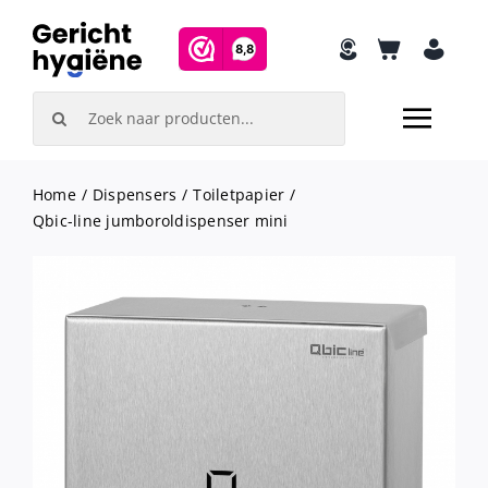
Skip
to
content
Search
for:
Home
Dispensers
Toiletpapier
Qbic-line jumboroldispenser mini