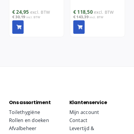
€
24,95
€
118,50
excl. BTW
excl. BTW
€
30,19
€
143,39
incl. BTW
incl. BTW
Ons assortiment
Klantenservice
Toilethygiëne
Mijn account
Rollen en doeken
Contact
Afvalbeheer
Levertijd &