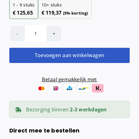
1 - 9
stuks
10+ stuks
€
125,65
€
119,37
(5% korting)
Qbic-
line
jumboroldispenser
Toevoegen aan winkelwagen
mini
aantal
Betaal gemakkelijk met
Bezorging binnen
2-3 werkdagen
Direct mee te bestellen