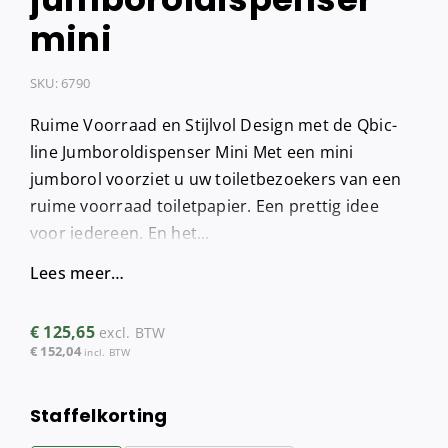
mini
SKU:
6790
Ruime Voorraad en Stijlvol Design met de Qbic-
line Jumboroldispenser Mini Met een mini
jumborol voorziet u uw toiletbezoekers van een
ruime voorraad toiletpapier. Een prettig idee
voor iedereen. En het...
Lees meer…
€
125,65
excl. BTW
€
152,04
incl. BTW
Staffelkorting