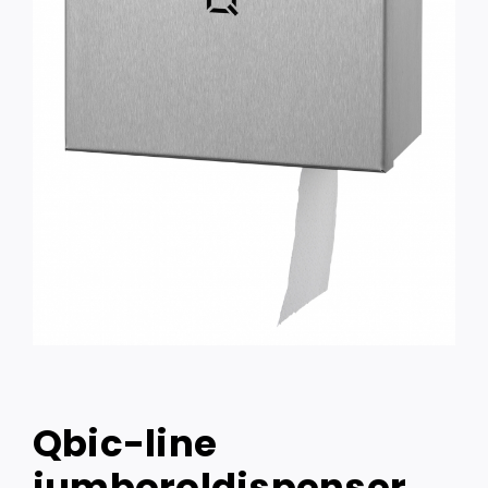
Qbic-line
jumboroldispenser