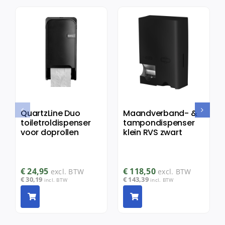
QuartzLine Duo
Maandverband- &
toiletroldispenser
tampondispenser
voor doprollen
klein RVS zwart
€
24,95
€
118,50
excl. BTW
excl. BTW
€
30,19
€
143,39
incl. BTW
incl. BTW