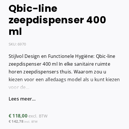
Qbic-line
zeepdispenser 400
ml
SKU:
6970
Stijlvol Design en Functionele Hygiëne: Qbic-line
zeepdispenser 400 ml In elke sanitaire ruimte
horen zeepdispensers thuis. Waarom zou u
kiezen voor een alledaags model als u kunt kiezen
voor de...
Lees meer…
€
118,00
excl. BTW
€
142,78
incl. BTW