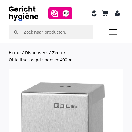
Skip
to
content
Search
for:
Home
Dispensers
Zeep
Qbic-line zeepdispenser 400 ml