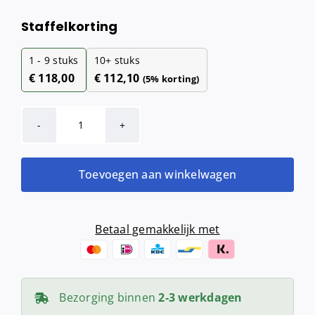
Staffelkorting
1 - 9
stuks
10+ stuks
€
118,00
€
112,10
(5% korting)
Qbic-
line
zeepdispenser
Toevoegen aan winkelwagen
400
ml
aantal
Betaal gemakkelijk met
Bezorging binnen
2-3 werkdagen