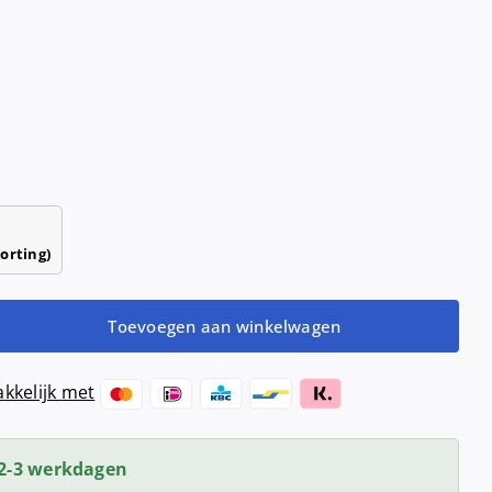
Haardrogers
nd- &
ensers
Handendrogers
Handgrepen
orting)
Toevoegen aan winkelwagen
kkelijk met
nser
2-3 werkdagen