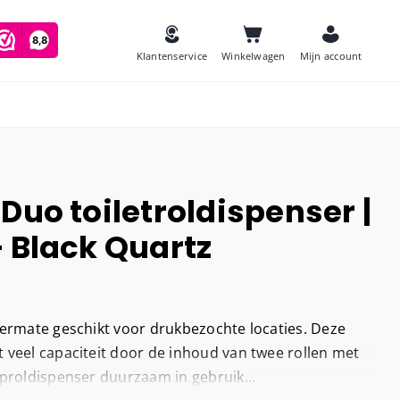
Klantenservice
Winkelwagen
Mijn account
Duo toiletroldispenser |
es
– Black Quartz
Zeep
and
Luchtverfrissers
Urinoirmatten
termate geschikt voor drukbezochte locaties. Deze
Toiletborstels
navulling
 veel capaciteit door de inhoud van twee rollen met
Babyverschoontafels
oproldispenser duurzaam in gebruik...
jes houder