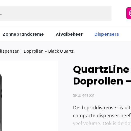
Zonnebrandcreme
Afvalbeheer
Dispensers
dispenser | Doprollen – Black Quartz
QuartzLine 
Matic
Industriepapier
Hygiënezakj
Doprollen 
Motion
Onderzoeksbankrollen
Maandverb
Centerfeed
Keukenrol
Tampons
SKU:
441051
Coreless
Servetten
Hygiënebak
De doproldispenser is ui
Keukenrol
Tissues
Hygiënebak 
compacte dispenser heeft
veel volume. Ook is de d
Hygienezak