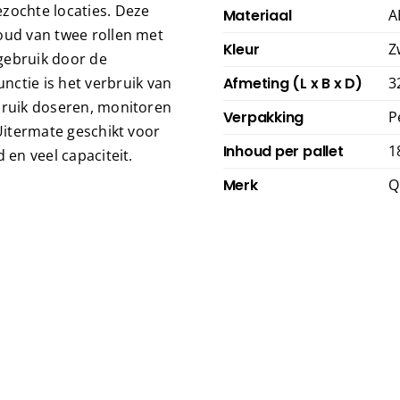
zochte locaties. Deze
Materiaal
A
oud van twee rollen met
Kleur
Z
gebruik door de
tie is het verbruik van
Afmeting (L x B x D)
3
bruik doseren, monitoren
Verpakking
P
 Uitermate geschikt voor
Inhoud per pallet
1
 en veel capaciteit.
Merk
Q