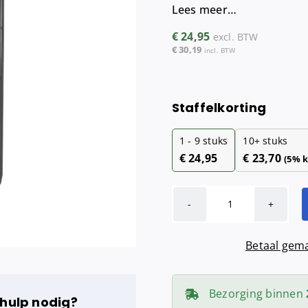
Lees meer…
Maandverba
Tampondisp
€
24,95
excl. BTW
€
30,19
incl. BTW
Staffelkorting
1 - 9
stuks
10+ stuks
€
24,95
€
23,70
(5% k
QuartzLine
Duo
Betaal gema
toiletroldispe
|
Doprollen
Bezorging binnen
 hulp nodig?
-