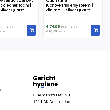
ne zeepdispenser,
QuartzLine
at cleaner foam |
luchtverfrissersysteem |
Silver Quartz
digitaal – Silver Quartz
€
74,95
xcl. BTW
excl. BTW
€
90,69
 BTW
incl. BTW
n
Ellermanstraat 15H
1114 AK Amsterdam