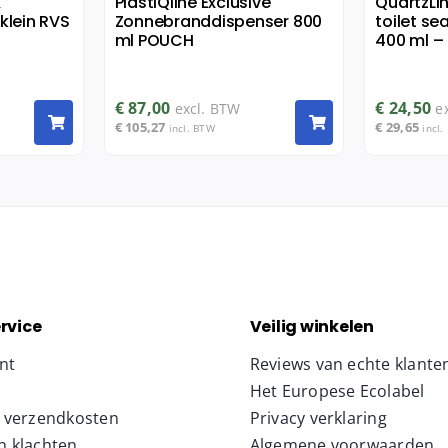
&
PlastiQline Exclusive
QuartzLi
klein RVS
Zonnebranddispenser 800
toilet se
ml POUCH
400 ml – 
€
87,00
€
24,50
excl. BTW
e
€
105,27
€
29,65
incl. BTW
incl.
rvice
Veilig winkelen
nt
Reviews van echte klante
Het Europese Ecolabel
& verzendkosten
Privacy verklaring
n klachten
Algemene voorwaarden