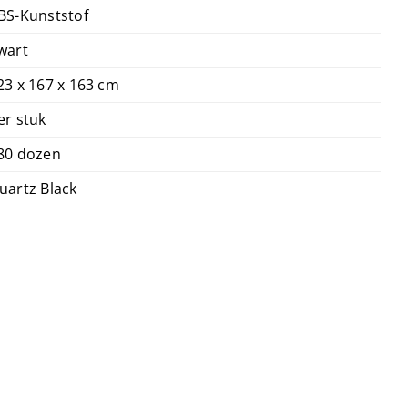
BS-Kunststof
wart
23 x 167 x 163 cm
er stuk
80 dozen
uartz Black