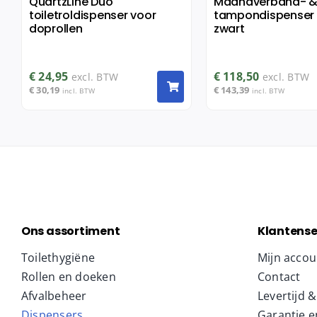
QuartzLine Duo
Maandverband- 
toiletroldispenser voor
tampondispenser 
doprollen
zwart
€
24,95
€
118,50
excl. BTW
excl. BTW
€
30,19
€
143,39
incl. BTW
incl. BTW
Ons assortiment
Klantense
Toilethygiëne
Mijn accou
Rollen en doeken
Contact
Afvalbeheer
Levertijd 
Dispensers
Garantie e