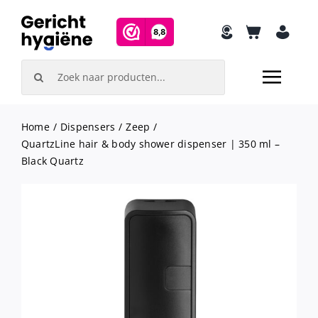
Skip
to
content
Search
for:
Home
Dispensers
Zeep
QuartzLine hair & body shower dispenser | 350 ml –
Black Quartz