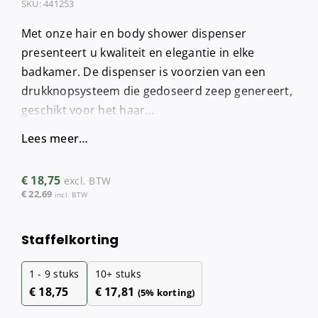
SKU:
441253
Met onze hair en body shower dispenser
presenteert u kwaliteit en elegantie in elke
badkamer. De dispenser is voorzien van een
drukknopsysteem die gedoseerd zeep genereert,
geschikt voor het haar...
Lees meer…
€
18,75
excl. BTW
€
22,69
incl. BTW
Staffelkorting
1 - 9
stuks
10+ stuks
€
18,75
€
17,81
(5% korting)