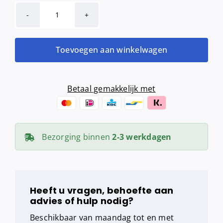
QuartzLine
hair
&
Toevoegen aan winkelwagen
body
shower
dispenser
Betaal gemakkelijk met
|
350
ml
Bezorging binnen
2-3 werkdagen
-
Black
Quartz
aantal
Heeft u vragen, behoefte aan
advies of hulp nodig?
Beschikbaar van maandag tot en met