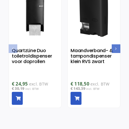
QuartzLine Duo
Maandverband- &
toiletroldispenser
tampondispenser
voor doprollen
klein RVS zwart
€
24,95
€
118,50
excl. BTW
excl. BTW
€
30,19
€
143,39
incl. BTW
incl. BTW