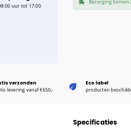
Bezorging binnen
8:00 uur tot 17:00
fold
-
White
Quartz
aantal
atis verzonden
Eco label
tis levering vanaf €650,-
producten beschik
Specificaties