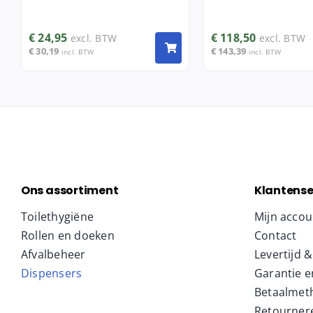
€
24,95
€
118,50
excl. BTW
excl. BTW
€
30,19
€
143,39
incl. BTW
incl. BTW
Ons assortiment
Klantense
Toilethygiëne
Mijn accou
Rollen en doeken
Contact
Afvalbeheer
Levertijd 
Dispensers
Garantie e
Betaalmet
Retourner