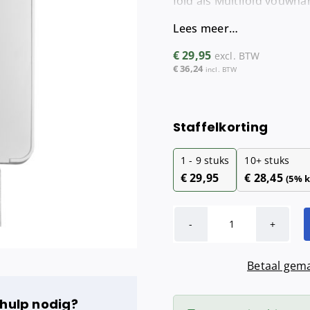
fold als Multifold vouwha
Maandverba
Lees meer…
Tampondisp
€
29,95
excl. BTW
€
36,24
incl. BTW
Staffelkorting
1 - 9
stuks
10+ stuks
€
29,95
€
28,45
(5% k
QuartzLine
handdoekdisp
Betaal gema
|
Multifold,
 hulp nodig?
C-