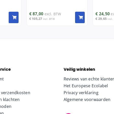
€
87,00
€
24,50
excl. BTW
e
€
105,27
€
29,65
incl. BTW
incl.
rvice
Veilig winkelen
nt
Reviews van echte klante
Het Europese Ecolabel
& verzendkosten
Privacy verklaring
n klachten
Algemene voorwaarden
hoden
en