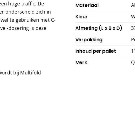
en hoge traffic. De
Materiaal
A
r onderscheid zich in
Kleur
W
wel te gebruiken met C-
vel-dosering is deze
Afmeting (L x B x D)
3
Verpakking
P
Inhoud per pallet
1
Merk
Q
ordt bij Multifold