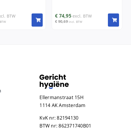
€
74,95
xcl. BTW
excl. BTW
€
90,69
 BTW
incl. BTW
n
Ellermanstraat 15H
1114 AK Amsterdam
KvK nr: 82194130
BTW nr: 862371740B01