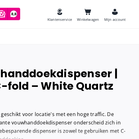
Klantenservice
Winkelwagen
Mijn account
 handdoekdispenser |
es
C-fold – White Quartz
Zeep
and
Luchtverfrissers
Urinoirmatten
eschikt voor locatie's met een hoge traffic. De
Toiletborstels
navulling
egante vouwhanddoekdispenser onderscheid zich in
Babyverschoontafels
besparende dispenser is zowel te gebruiken met C-
jes houder