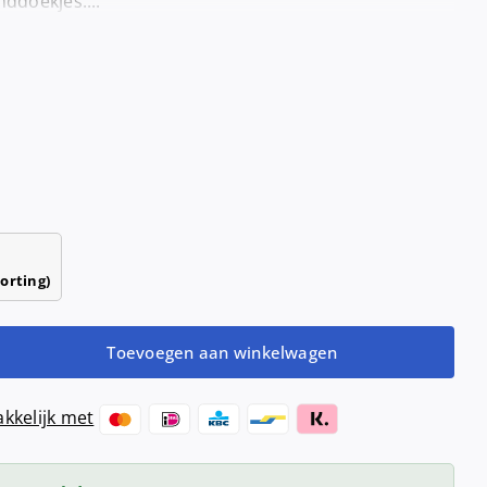
nddoekjes....
Haardrogers
nd- &
ensers
Handendrogers
Handgrepen
orting)
Toevoegen aan winkelwagen
enser
kkelijk met