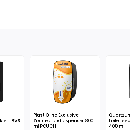
&
PlastiQline Exclusive
QuartzLi
klein RVS
Zonnebranddispenser 800
toilet se
ml POUCH
400 ml – 