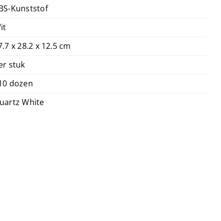
BS-Kunststof
it
7.7 x 28.2 x 12.5 cm
er stuk
10 dozen
uartz White