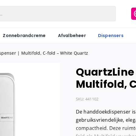
Zonnebrandcreme
Afvalbeheer
Dispensers
penser | Multifold, C-fold – White Quartz
QuartzLine
Matic
Industriepapier
Hygiënezakj
Multifold, 
Motion
Onderzoeksbankrollen
Maandverb
Centerfeed
Keukenrol
Tampons
SKU:
441102
Coreless
Servetten
Hygiënebak
De handdoekdispenser is g
Keukenrol
Tissues
Hygiënebak 
gebruiksvriendelijke, el
compactheid. Deze ruimte
Hygienezak