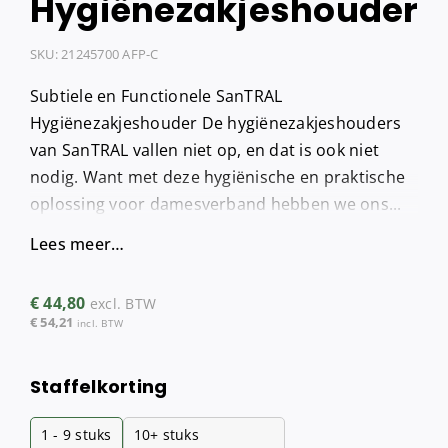
Hygiënezakjeshouder
SKU:
21245700 AFP-C
Subtiele en Functionele SanTRAL
Hygiënezakjeshouder De hygiënezakjeshouders
van SanTRAL vallen niet op, en dat is ook niet
nodig. Want met deze hygiënische en praktische
oplossing voor damesverband hebben we ons...
Lees meer…
€
44,80
excl. BTW
€
54,21
incl. BTW
Staffelkorting
1 - 9
stuks
10+ stuks