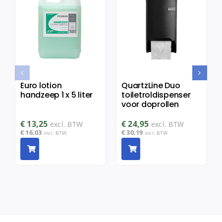
Euro lotion
QuartzLine Duo
handzeep 1 x 5 liter
toiletroldispenser
voor doprollen
€
13,25
€
24,95
excl. BTW
excl. BTW
€
16,03
€
30,19
incl. BTW
incl. BTW