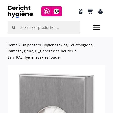
Skip
to
content
Search
for:
Home
Dispensers
Hygienezakjes
Toilethygiëne
Dameshygiene
Hygienezakjes houder
SanTRAL Hygiënezakjeshouder