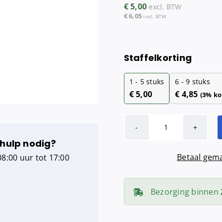
€
5,00
excl. BTW
Maandverba
€
6,05
incl. BTW
Tampondisp
Staffelkorting
1 - 5
stuks
6 - 9 stuks
€
5,00
€
4,85
(3% ko
Smart
 hulp nodig?
Nose
Betaal gema
8:00 uur tot 17:00
vulling
Lavanda
aantal
Bezorging binnen