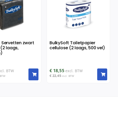
t Servetten zwart
BulkySoft Toiletpapier
 (2 laags,
cellulose (2 laags, 500 vel)
)
€
18,55
xcl. BTW
excl. BTW
€
22,45
 BTW
incl. BTW