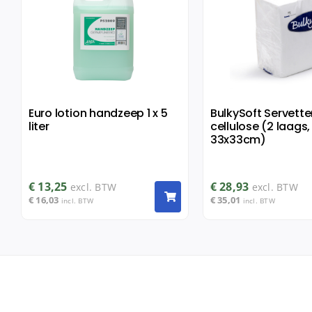
Euro lotion handzeep 1 x 5
BulkySoft Servette
liter
cellulose (2 laags,
33x33cm)
€
13,25
€
28,93
excl. BTW
excl. BTW
€
16,03
€
35,01
incl. BTW
incl. BTW