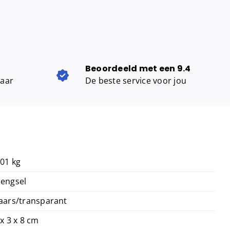
Beoordeeld met een 9.4
baar
De beste service voor jou
,01 kg
engsel
aars/transparant
 x 3 x 8 cm