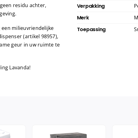
 geen residu achter,
Verpakking
P
geving.
Merk
M
 een milieuvriendelijke
Toepassing
S
spenser (artikel 98957),
me geur in uw ruimte te
ling Lavanda!