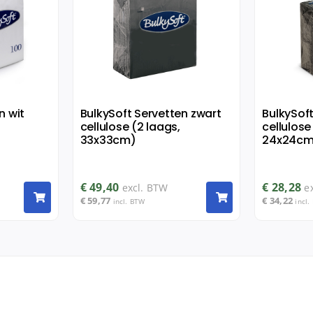
n wit
BulkySoft Servetten zwart
BulkySof
cellulose (2 laags,
cellulose
33x33cm)
24x24cm
€
49,40
€
28,28
excl. BTW
e
€
59,77
€
34,22
incl. BTW
incl.