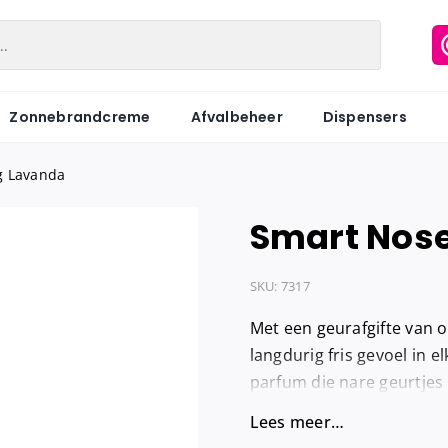
Zonnebrandcreme
Afvalbeheer
Dispensers
g Lavanda
Smart Nose
Matic
Industriepapier
Hygiënezakj
Motion
Onderzoeksbankrollen
Maandverb
SKU:
7317
Centerfeed
Keukenrol
Tampons
Met een geurafgifte van 
Coreless
Servetten
Hygiënebak
langdurig fris gevoel in e
parfum die nare geurtjes n
Keukenrol
Tissues
Hygiënebak 
Lees meer…
Hygienezak