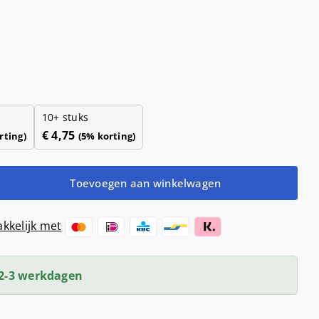
Haardrogers
nd- &
ensers
Handendrogers
Handgrepen
10+ stuks
€
4,75
rting)
(5% korting)
Toevoegen aan winkelwagen
kkelijk met
2-3 werkdagen