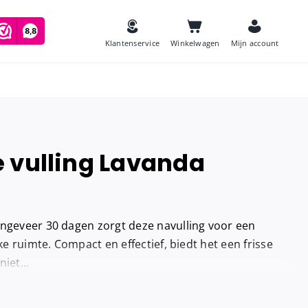
Klantenservice
Winkelwagen
Mijn account
 vulling Lavanda
es
Zeep
and
Luchtverfrissers
ongeveer 30 dagen zorgt deze navulling voor een
Urinoirmatten
lke ruimte. Compact en effectief, biedt het een frisse
iet...
Toiletborstels
navulling
Babyverschoontafels
jes houder