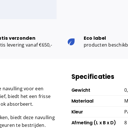
atis verzonden
Eco label
tis levering vanaf €650,-
producten beschik
Specificaties
 navulling voor een
Gewicht
0
ef, biedt het een frisse
Materiaal
M
ook absorbeert.
Kleur
P
ken, biedt deze navulling
Afmeting (L x B x D)
8
euren te bestrijden.