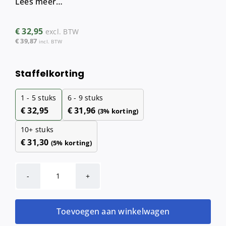
Lees meer…
€
32,95
excl. BTW
€
39,87
incl. BTW
Staffelkorting
1 - 5
stuks
6 - 9 stuks
€
32,95
€
31,96
(3% korting)
10+ stuks
€
31,30
(5% korting)
TORK
SmartOne
toiletpapier
Toevoegen aan winkelwagen
(2