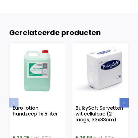
Gerelateerde producten
Euro lotion
BulkySoft Servetten
handzeep 1 x 5 liter
wit cellulose (2
laags, 33x33cm)
€
13,25
€
28,93
excl. BTW
excl. BTW