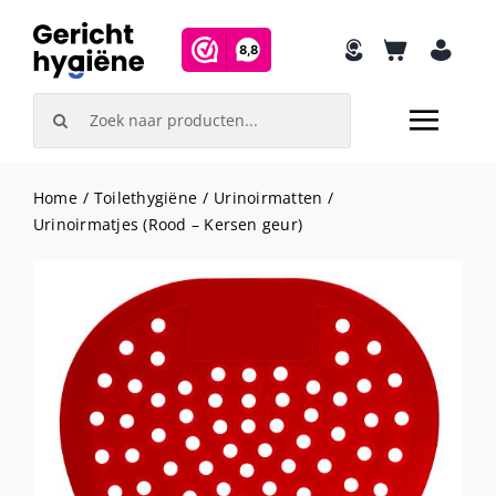
Skip
to
content
Search
for:
Home
Toilethygiëne
Urinoirmatten
Urinoirmatjes (Rood – Kersen geur)