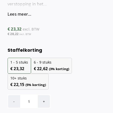
verstopping in het...
Lees meer…
€
23,32
excl. BTW
€
28,22
incl. BTW
Staffelkorting
1 - 5
stuks
6 - 9 stuks
€
23,32
€
22,62
(3% korting)
10+ stuks
€
22,15
(5% korting)
Urinoirmatjes
(Rood