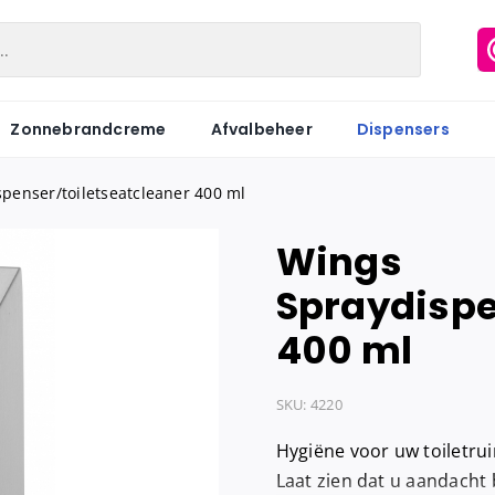
Zonnebrandcreme
Afvalbeheer
Dispensers
penser/toiletseatcleaner 400 ml
Wings
Matic
Industriepapier
Hygiënezakj
Spraydispe
Motion
Onderzoeksbankrollen
Maandverb
400 ml
Centerfeed
Keukenrol
Tampons
Coreless
Servetten
Hygiënebak
SKU:
4220
Keukenrol
Tissues
Hygiënebak 
Hygiëne voor uw toiletru
Hygienezak
Laat zien dat u aandacht 