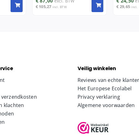
€
87,00
€
24,50
excl. BTW
e
€
105,27
€
29,65
incl. BTW
incl.
rvice
Veilig winkelen
nt
Reviews van echte klante
Het Europese Ecolabel
& verzendkosten
Privacy verklaring
n klachten
Algemene voorwaarden
hoden
en