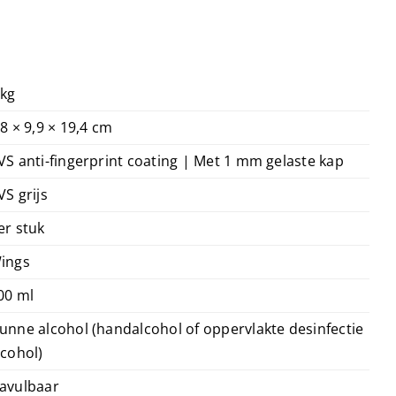
 kg
,8 × 9,9 × 19,4 cm
VS anti-fingerprint coating | Met 1 mm gelaste kap
VS grijs
er stuk
ings
00 ml
unne alcohol (handalcohol of oppervlakte desinfectie
lcohol)
avulbaar