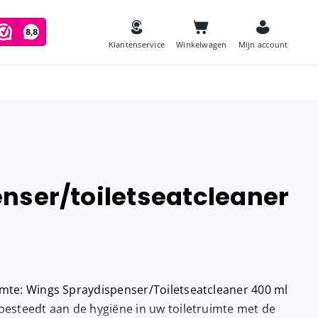
Klantenservice
Winkelwagen
Mijn account
es
nser/toiletseatcleaner
Zeep
and
Luchtverfrissers
Urinoirmatten
Toiletborstels
navulling
imte: Wings Spraydispenser/Toiletseatcleaner 400 ml
Babyverschoontafels
jes houder
besteedt aan de hygiëne in uw toiletruimte met de