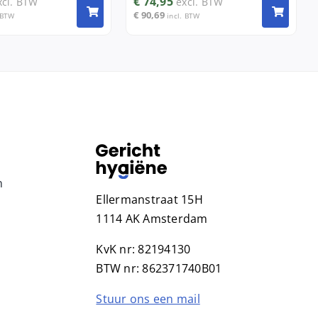
€
74,95
xcl. BTW
excl. BTW
€
90,69
 BTW
incl. BTW
n
Ellermanstraat 15H
1114 AK Amsterdam
KvK nr: 82194130
BTW nr: 862371740B01
Stuur ons een mail