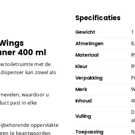
Specificaties
Gewicht
1
 Wings
Afmetingen
8
aner 400 ml
Materiaal
R
uw toiletruimte met de
Kleur
R
 dispenser kan zowel als
Verpakking
P
.
Merk
W
rnevelen, waardoor u
Inhoud
4
uct past in elke
D
Vulling
a
 bijbehorende oppervlakte
Toepassing
N
ragen te beantwoorden.