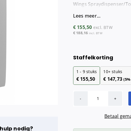
Wings Spraydispenser/Toi
Maandverba
Tampondisp
Lees meer…
€
155,50
excl. BTW
€
188,16
incl. BTW
Staffelkorting
1 - 9
stuks
10+ stuks
€
155,50
€
147,73
(5%
Wings
Spraydispenser
Betaal gema
400
ml
 hulp nodig?