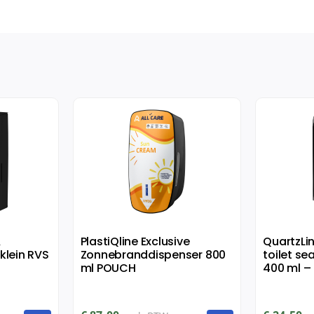
&
PlastiQline Exclusive
QuartzLi
klein RVS
Zonnebranddispenser 800
toilet se
ml POUCH
400 ml – 