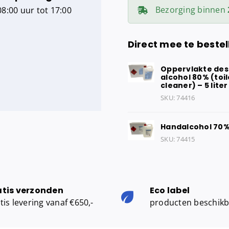
aantal
Bezorging binnen
8:00 uur tot 17:00
Direct mee te bestel
Oppervlakte des
alcohol 80% (toil
cleaner) – 5 liter
SKU:
74416
Handalcohol 70% 
SKU:
74415
atis verzonden
Eco label
tis levering vanaf €650,-
producten beschik