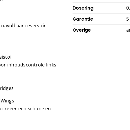
Dosering
0
Garantie
5
 navulbaar reservoir
Overige
a
istof
oor inhoudscontrole links
ridges
e Wings
n creëer een schone en