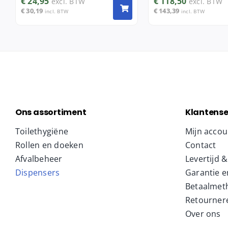
€
24,95
€
118,50
excl. BTW
excl. BTW
€
30,19
€
143,39
incl. BTW
incl. BTW
Ons assortiment
Klantense
Toilethygiëne
Mijn accou
Rollen en doeken
Contact
Afvalbeheer
Levertijd 
Dispensers
Garantie e
Betaalmet
Retourner
Over ons