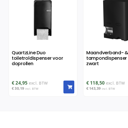
QuartzLine Duo
Maandverband- 
toiletroldispenser voor
tampondispenser 
doprollen
zwart
€
24,95
€
118,50
excl. BTW
excl. BTW
€
30,19
€
143,39
incl. BTW
incl. BTW