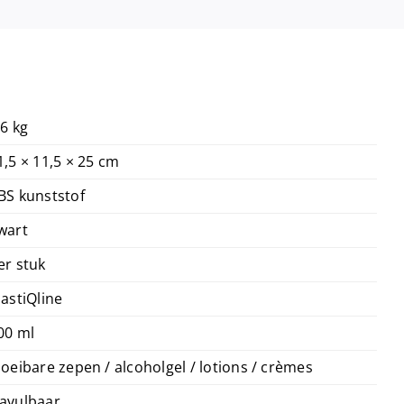
,6 kg
1,5 × 11,5 × 25 cm
BS kunststof
wart
er stuk
lastiQline
00 ml
loeibare zepen / alcoholgel / lotions / crèmes
avulbaar