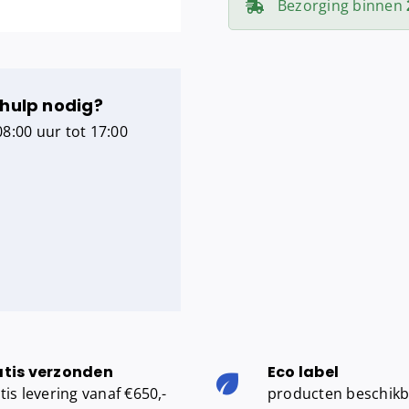
Bezorging binnen
aantal
 hulp nodig?
8:00 uur tot 17:00
atis verzonden
Eco label
tis levering vanaf €650,-
producten beschik