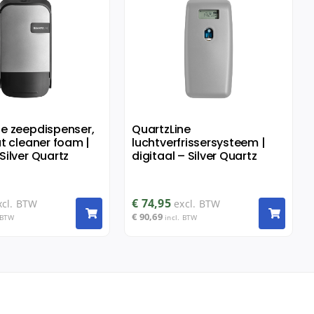
ne zeepdispenser,
QuartzLine
at cleaner foam |
luchtverfrissersysteem |
Silver Quartz
digitaal – Silver Quartz
€
74,95
xcl. BTW
excl. BTW
€
90,69
 BTW
incl. BTW