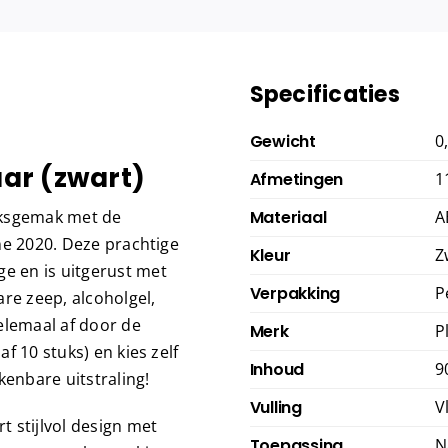
Specificaties
Gewicht
0
ar (zwart)
Afmetingen
1
iksgemak met de
Materiaal
A
ne 2020. Deze prachtige
Kleur
Z
 en is uitgerust met
Verpakking
P
re zeep, alcoholgel,
elemaal af door de
Merk
P
f 10 stuks) en kies zelf
Inhoud
9
kenbare uitstraling!
Vulling
V
 stijlvol design met
Toepassing
N