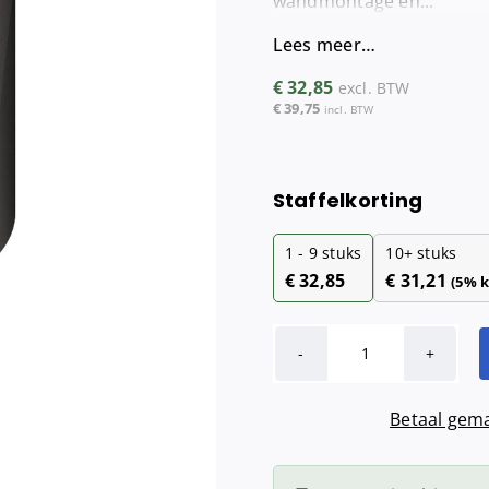
wandmontage en...
Maandverba
Lees meer…
Tampondisp
€
32,85
excl. BTW
€
39,75
incl. BTW
Staffelkorting
1 - 9
stuks
10+ stuks
€
32,85
€
31,21
(5% k
Zeepdispense
900
Betaal gema
ml
navulbaar
(zwart)