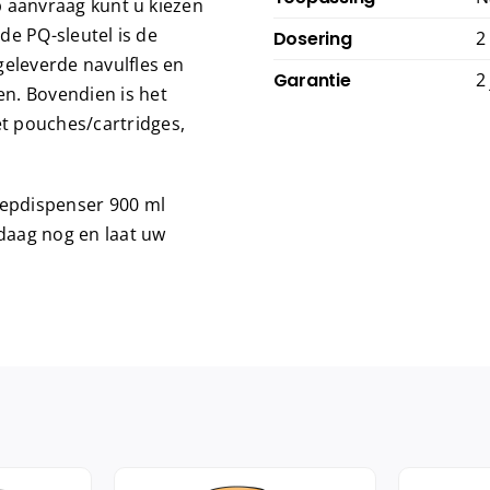
op aanvraag kunt u kiezen
 de PQ-sleutel is de
Dosering
2
geleverde navulfles en
Garantie
2
n. Bovendien is het
t pouches/cartridges,
eepdispenser 900 ml
ndaag nog en laat uw