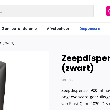
Zonnebrandcreme
Afvalbeheer
Dispensers
 (zwart)
Zeepdispen
Matic
Industriepapier
Hygiënezakj
(zwart)
Motion
Onderzoeksbankrollen
Maandverb
Centerfeed
Keukenrol
Tampons
SKU:
3365
Coreless
Servetten
Hygiënebak
Zeepdispenser 900 ml nav
Keukenrol
Tissues
Hygiënebak 
ongeëvenaard gebruiksge
van PlastiQline 2020. De
Hygienezak