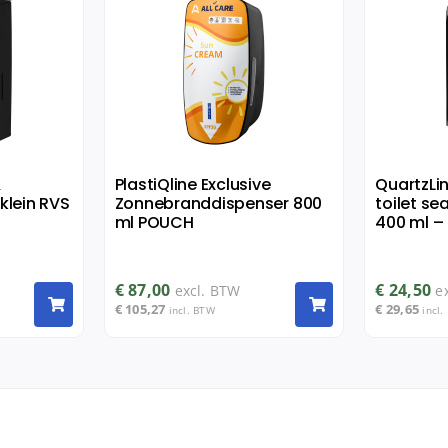
&
PlastiQline Exclusive
QuartzLi
klein RVS
Zonnebranddispenser 800
toilet se
ml POUCH
400 ml – 
€
87,00
€
24,50
excl. BTW
e
€
105,27
€
29,65
incl. BTW
incl.