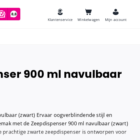
Klantenservice
Winkelwagen
Mijn account
ser 900 ml navulbaar
es
Zeep
and
Luchtverfrissers
Urinoirmatten
ulbaar (zwart) Ervaar oogverblindende stijl en
Toiletborstels
navulling
mak met de Zeepdispenser 900 ml navulbaar (zwart)
Babyverschoontafels
ze prachtige zwarte zeepdispenser is ontworpen voor
jes houder