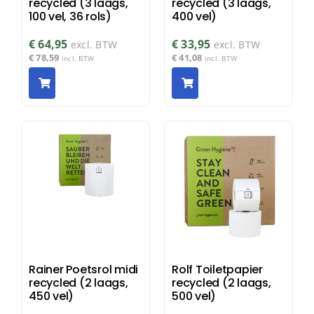
recycled (3 laags,
recycled (3 laags,
100 vel, 36 rols)
400 vel)
€
64,95
€
33,95
excl. BTW
excl. BTW
€
78,59
€
41,08
incl. BTW
incl. BTW
Rainer Poetsrol midi
Rolf Toiletpapier
recycled (2 laags,
recycled (2 laags,
450 vel)
500 vel)