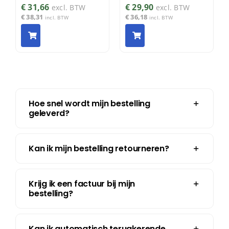
€
31,66
€
29,90
excl. BTW
excl. BTW
€
38,31
€
36,18
incl. BTW
incl. BTW
Hoe snel wordt mijn bestelling
geleverd?
Kan ik mijn bestelling retourneren?
Krijg ik een factuur bij mijn
bestelling?
Kan ik automatisch terugkerende