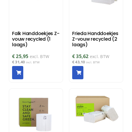
Falk Handdoekjes Z-
Frieda Handdoekjes
vouw recycled (1
Z-vouw recycled (2
laags)
laags)
€
25,95
€
35,62
excl. BTW
excl. BTW
€
31,40
€
43,10
incl. BTW
incl. BTW