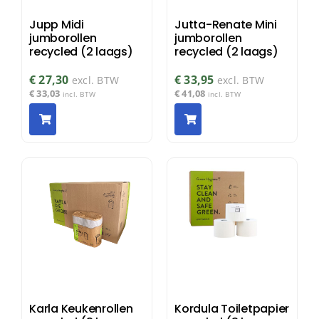
Jupp Midi
Jutta-Renate Mini
jumborollen
jumborollen
recycled (2 laags)
recycled (2 laags)
€
27,30
€
33,95
excl. BTW
excl. BTW
€
33,03
€
41,08
incl. BTW
incl. BTW
Karla Keukenrollen
Kordula Toiletpapier