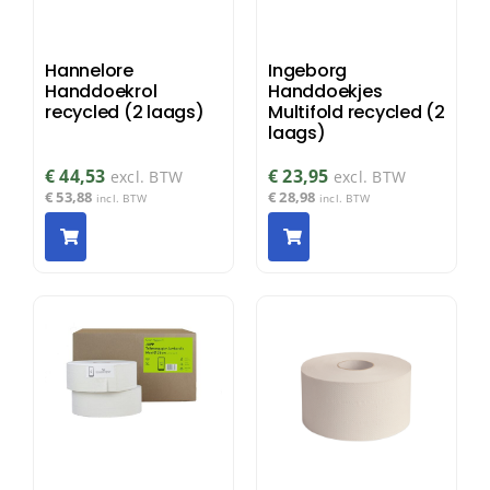
Hannelore
Ingeborg
Handdoekrol
Handdoekjes
recycled (2 laags)
Multifold recycled (2
laags)
€
44,53
€
23,95
excl. BTW
excl. BTW
€
53,88
€
28,98
incl. BTW
incl. BTW