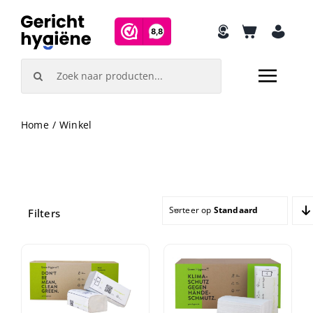
Skip
to
content
Search
for:
Home
Winkel
Sorteer op
Standaard sortering
Filters