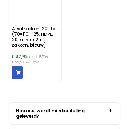
Afvalzakken 120 liter
(70×110, T25, HDPE,
20 rollen x 25
zakken, blauw)
€
42,95
excl. BTW
€
51,97
incl. BTW
Hoe snel wordt mijn bestelling
geleverd?