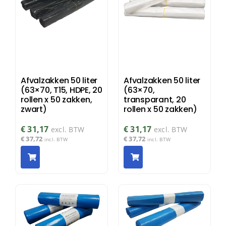
Afvalzakken 50 liter
Afvalzakken 50 liter
(63×70, T15, HDPE, 20
(63×70,
rollen x 50 zakken,
transparant, 20
zwart)
rollen x 50 zakken)
€
31,17
€
31,17
excl. BTW
excl. BTW
€
37,72
€
37,72
incl. BTW
incl. BTW