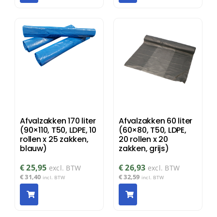
Afvalzakken 170 liter
Afvalzakken 60 liter
(90×110, T50, LDPE, 10
(60×80, T50, LDPE,
rollen x 25 zakken,
20 rollen x 20
blauw)
zakken, grijs)
€
25,95
€
26,93
excl. BTW
excl. BTW
€
31,40
€
32,59
incl. BTW
incl. BTW