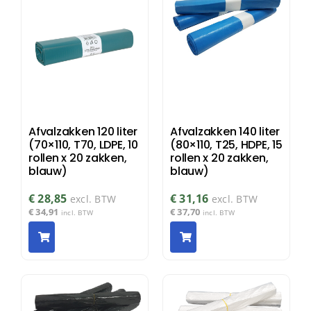
Afvalzakken 120 liter
Afvalzakken 140 liter
(70×110, T70, LDPE, 10
(80×110, T25, HDPE, 15
rollen x 20 zakken,
rollen x 20 zakken,
blauw)
blauw)
€
28,85
€
31,16
excl. BTW
excl. BTW
€
34,91
€
37,70
incl. BTW
incl. BTW