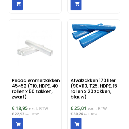
Pedaalemmerzakken
Afvalzakken 170 liter
45×52 (T10, HDPE, 40
(90×110, T25, HDPE, 15
rollen x 50 zakken,
rollen x 20 zakken,
zwart)
blauw)
€
18,95
€
25,01
excl. BTW
excl. BTW
€
22,93
€
30,26
incl. BTW
incl. BTW