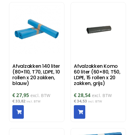
Afvalzakken 140 liter
Afvalzakken Komo
(80×110, T70, LDPE, 10
60 liter (60×80, T50,
rollen x 20 zakken,
LDPE, 15 rollen x 20
blauw)
zakken, grijs)
€
27,95
€
28,54
excl. BTW
excl. BTW
€
33,82
€
34,53
incl. BTW
incl. BTW