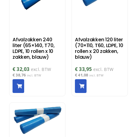
Afvalzakken 240
Afvalzakken 120 liter
liter (65×140, T70,
(70×110, T60, LDPE, 10
LDPE, 10 rollen x 10
rollen x 20 zakken,
zakken, blauw)
blauw)
€
32,03
€
33,95
excl. BTW
excl. BTW
€
38,76
€
41,08
incl. BTW
incl. BTW