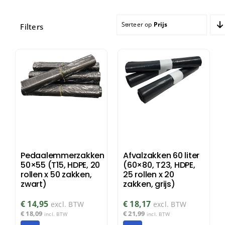
Sorteer op
Prijs
Filters
Pedaalemmerzakken
Afvalzakken 60 liter
50×55 (T15, HDPE, 20
(60×80, T23, HDPE,
rollen x 50 zakken,
25 rollen x 20
zwart)
zakken, grijs)
€
14,95
€
18,17
excl. BTW
excl. BTW
€
18,09
€
21,99
incl. BTW
incl. BTW