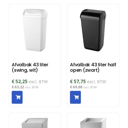
Afvalbak 43 liter
Afvalbak 43 liter half
(swing, wit)
open (zwart)
€
52,25
€
57,75
excl. BTW
excl. BTW
€
63,22
€
69,88
incl. BTW
incl. BTW