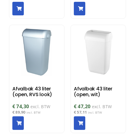
Afvalbak 43 liter
Afvalbak 43 liter
(open, RVS look)
(open, wit)
€
74,30
€
47,20
excl. BTW
excl. BTW
€
89,90
€
57,11
incl. BTW
incl. BTW