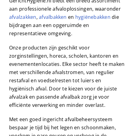
GerichtHygiëne.nl biedt een breed assortiment
aan professionele afvaloplossingen, waaronder
afvalzakken
,
afvalbakken
en
hygiënebakken
die
bijdragen aan een opgeruimde en
representatieve omgeving.
Onze producten zijn geschikt voor
zorginstellingen, horeca, scholen, kantoren en
evenementenlocaties. Elke sector heeft te maken
met verschillende afvalstromen, van regulier
restafval en voedselresten tot luiers en
hygiënisch afval. Door te kiezen voor de juiste
afvalzak en passende afvalbak zorg je voor
efficiënte verwerking en minder overlast.
Met een goed ingericht afvalbeheersysteem
bespaar je tijd bij het legen en schoonmaken,
voorkom je nare geuren en verhoog je de