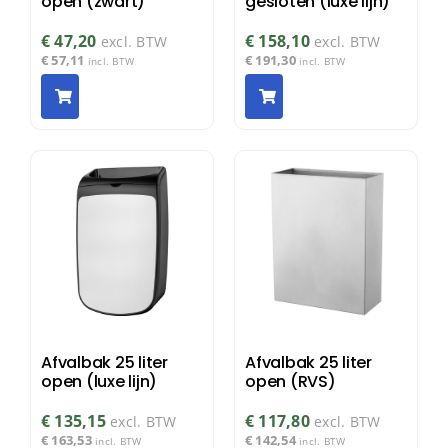
open (zwart)
gesloten (luxe lijn)
€
47,20
€
158,10
excl. BTW
excl. BTW
€
57,11
€
191,30
incl. BTW
incl. BTW
Afvalbak 25 liter
Afvalbak 25 liter
open (luxe lijn)
open (RVS)
€
135,15
€
117,80
excl. BTW
excl. BTW
€
163,53
€
142,54
incl. BTW
incl. BTW