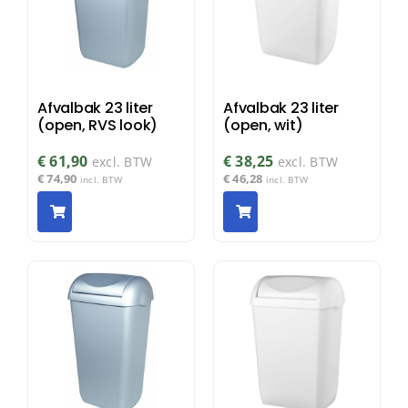
Afvalbak 23 liter
Afvalbak 23 liter
(open, RVS look)
(open, wit)
€
61,90
€
38,25
excl. BTW
excl. BTW
€
74,90
€
46,28
incl. BTW
incl. BTW