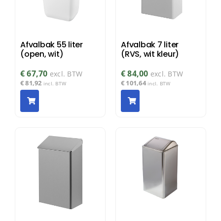
Afvalbak 55 liter
Afvalbak 7 liter
(open, wit)
(RVS, wit kleur)
€
67,70
€
84,00
excl. BTW
excl. BTW
€
81,92
€
101,64
incl. BTW
incl. BTW