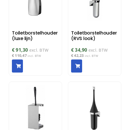
Toiletborstelhouder
Toiletborstelhouder
(luxe lijn)
(RVS look)
€
91,30
€
34,90
excl. BTW
excl. BTW
€
110,47
€
42,23
incl. BTW
incl. BTW