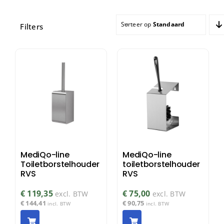
Sorteer op
Standaard sortering
Filters
MediQo-line
MediQo-line
Toiletborstelhouder
toiletborstelhouder
RVS
RVS
€
119,35
€
75,00
excl. BTW
excl. BTW
€
144,41
€
90,75
incl. BTW
incl. BTW