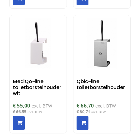
MediQo-line
Qbic-line
toiletborstelhouder
toiletborstelhouder
wit
€
55,00
€
66,70
excl. BTW
excl. BTW
€
66,55
€
80,71
incl. BTW
incl. BTW