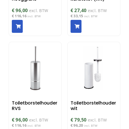
€
96,00
€
27,40
excl. BTW
excl. BTW
€
116,16
€
33,15
incl. BTW
incl. BTW
Toiletborstelhouder
Toiletborstelhouder
RVS
wit
€
96,00
€
79,50
excl. BTW
excl. BTW
€
116,16
€
96,20
incl. BTW
incl. BTW