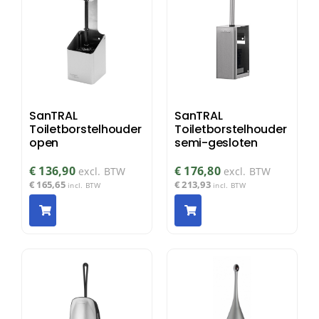
SanTRAL
SanTRAL
Toiletborstelhouder
Toiletborstelhouder
open
semi-gesloten
€
136,90
€
176,80
excl. BTW
excl. BTW
€
165,65
€
213,93
incl. BTW
incl. BTW