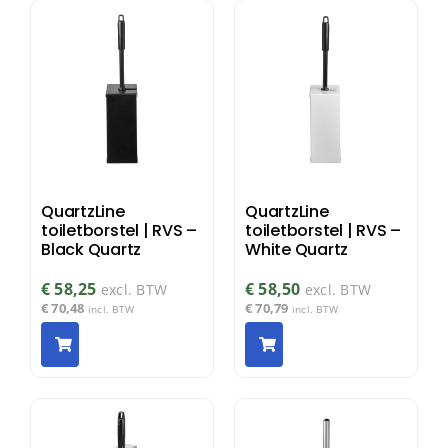
QuartzLine
QuartzLine
toiletborstel | RVS –
toiletborstel | RVS –
Black Quartz
White Quartz
€
58,25
€
58,50
excl. BTW
excl. BTW
€
70,48
€
70,79
incl. BTW
incl. BTW