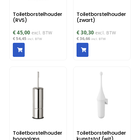
Toiletborstelhouder
Toiletborstelhouder
(RVS)
(zwart)
€
45,00
€
30,30
excl. BTW
excl. BTW
€
54,45
€
36,66
incl. BTW
incl. BTW
Toiletborstelhouder
Toiletborstelhouder
hoogglans
kunststof (wit)