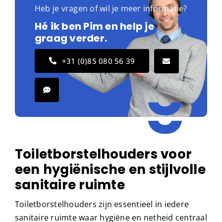
Heb je vragen of wil je meer informatie?
Hé ik ben Pim en help je
graag verder.
+31 (0)85 080 56 39
Toiletborstelhouders voor
een hygiënische en stijlvolle
sanitaire ruimte
Toiletborstelhouders zijn essentieel in iedere
sanitaire ruimte waar hygiëne en netheid centraal